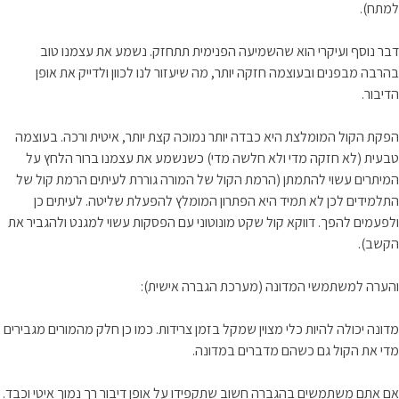
למתח).
דבר נוסף ועיקרי הוא שהשמיעה הפנימית תתחזק. נשמע את עצמנו טוב
בהרבה מבפנים ובעוצמה חזקה יותר, מה שיעזור לנו לכוון ולדייק את אופן
הדיבור.
הפקת הקול המומלצת היא כבדה יותר נמוכה קצת יותר, איטית ורכה. בעוצמה
טבעית (לא חזקה מדי ולא חלשה מדי) כשנשמע את עצמנו ברור הלחץ על
המיתרים עשוי להתמתן (הרמת הקול של המורה גוררת לעיתים הרמת קול של
התלמידים לכן לא תמיד היא הפתרון המומלץ להפעלת שליטה. לעיתים כן
ולפעמים להפך. דווקא קול שקט מונוטוני עם הפסקות עשוי למגנט ולהגביר את
הקשב).
והערה למשתמשי המדונה (מערכת הגברה אישית):
מדונה יכולה להיות כלי מצוין שמקל בזמן צרידות. כמו כן חלק מהמורים מגבירים
מדי את הקול גם כשהם מדברים במדונה.
אם אתם משתמשים בהגברה חשוב שתקפידו על אופן דיבור רך נמוך איטי וכבד.