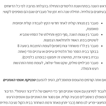
ראש השנה בפתח ושנת הלימודים התחילה בהצלחה מרובה לפי כל הדיווחים
בעיתונים ובטלויזיה. תחילת שנה היא זמן של מעברים שגם הם מוסיפים לקושי:
מעבר בין מנוחה קולית לאחר חודשי הקיץ לעבודה קולית יומיומית
מאומצת,
מעבר בין עונות השנה ,סוף הקיץ ותחילתו של הסתיו שמביא
לשינויים במזג האוויר ולתחלואות הנפוצות.
מעבר בין לו"ז משוחרר ונוח (חופש)לעומת התיצבות בשעה 8
בבוקר בבית הספר מול תלמידים עייפים או ערניים מדי (אותה
גברת בשינוי אדרת, מתישהו זה יתפוצץ כבומרנג כלפיכם).
מעבר מבילויים טיולים, שקט ואולי שלווה, לעומת מתח התרגשות
רעש והמולה.
אם אתה קורסים מהעומס ומתוסכלים, הטיפ להפעם:
טכניקת אטמי האוזניים
לעבוד לסירוגין עם אטמי אוזניים תוך כדי היישום של ה"דיבור הטיפולי". הדיבור
המומלץ כשסובלים מבעיה קולית. אם נסגור את האוזניים עם אטמים הרעש
החיצוני יפריע לנו פחות (כבר יתרון מאחר ורמת השחרור בבית הקול מגיבה מידית