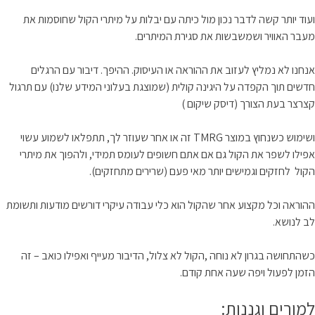
ועוד יותר קשה לדבר נכון מול כיתה עם יבלות על מיתרי הקול שחוסמות את
מעבר האוויר ושמשבשות את סגירת המיתרים.
אנחנו לא נמליץ לעזוב את ההוראה או העיסוק. ההיפך. דיבור עם הרגלים
חדשים תוך הקפדה על היגינה קולית (שמוצגת בעלוני המידע שלנו) עם תרגול
קצרצר בעת הצורך (דיסק שיקום )
ושימוש כשנחוץ במוצר TMRG זה או אחר שעוזר לך, תתפלאו לשמוע עשוי
אפילו לשפר את הקול גם אם אתם חשופים לעומס תמידי, ולהפוך את מיתרי
הקול לחזקים וגמישים יותר מאי פעם (שרירים מתחזקים).
ההוראה וכל מקצוע אחר שהקול הוא כלי עבודה עיקרי דורשים מודעות ותשומת
לב לנושא.
כשהתחושה בגרון לא נוחה ,הקול לא צלול, הדיבור מעייף ואפילו כואב – זה
הזמן לפעול ויפה שעה אחת קודם.
למורים וגננות: