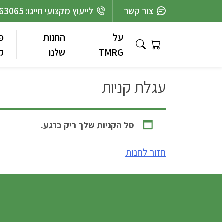
Ski
צור קשר
לייעוץ מקצועי חייגו: 03-7363065
t
conten
על
החנות
פ
TMRG
שלנו
ק
עגלת קניות
סל הקניות שלך ריק כרגע.
חזור לחנות
נ