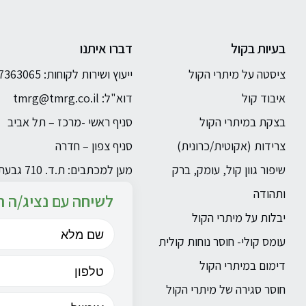
בעיות בקול
דברו איתנו
ציסטה על מיתרי הקול
ייעוץ ושירות לקוחות: 03-7363065
איבוד קול
דוא"ל:
tmrg@tmrg.co.il
בצקת במיתרי הקול
סניף ראשי -מרכז – תל אביב
צרידות (אקוטית/כרונית)
סניף צפון – חדרה
שיפור גוון קול, עומק, ברק
מען למכתבים: ת.ד. 710 גבעתייים 5340813
ותהודה
לשיחה עם נציג/ה ה
יבלות על מיתרי הקול
עומס קולי- חוסר נוחות קולית
דימום במיתרי הקול
חוסר סגירה של מיתרי הקול