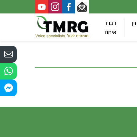
ין
דברו
איתנו