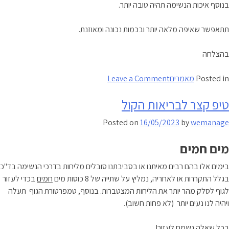
בנוסף איכות הנשימה תהיה טובה יותר.
תתאפשר שאיפה מלאה יותר ובכמות נכונה ומאוזנת.
בהצלחה
on
Posted in
מאמרים
Leave a Comment
איך
טיפ קצר לבריאות הקול
לחזק
קול
Posted on
16/05/2023
by
wemanage
חלש
מים חמים
בימים אלו בהם רבים מאיתנו או בסביבתנו סובלים מליחות בדרכי הנשימה בד"כ
בגלל התקררות או לאחריה, נמליץ על שתייה של 8 כוסות מים
חמים
בכדי לעזור
לגוף לסלק מהר יותר את הליחות המצטברות. בנוסף, טמפרטורת הגוף תעלה
ויהיה לנו נעים יותר (לא פחות חשוב).
בכל שאלה נשמח לעזור!