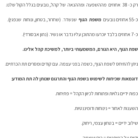
רק כ- 38 אחוזים מההשפעה ומההנאה של קהל, נובעים בגלל הקול שלנו.
כ-55 אחוזים נובעים
משפת הגוף
שנשדר. (שחרור, בטחון, ונוחות שנפגין).
כ-7 אחוזים בלבד יוכרעו מהתוכן עליו נדבר או נשיר. (נתון אבסורדי).
שפת הגוף, היא הגורם, המשמעותי ביותר, למשיכת קהל אלינו.
ניתן להתיחס לשפת הגוף, כשפה בפני עצמה. עם קודים ומסרים תת הכרתיים.
דוגמאות שכיחות לשימוש בשפת הגוף והתרגום שנותן לה תת המודע
:
כפות ידיים גלויות ופתוחות לכיוון הקהל = פתיחות.
השענות לאחור = נינוחות ודומיננטיות.
שילוב ידיים = בטחון עצמי, ריחוק.
ידיים על המותניים = כוח ועוצמה.