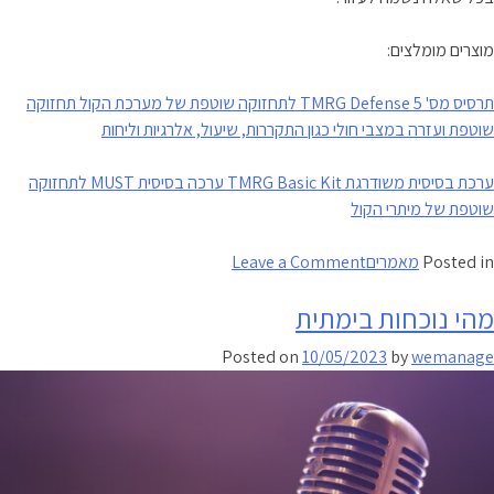
מוצרים מומלצים:
תרסיס מס' 5 TMRG Defense לתחזוקה שוטפת של מערכת הקול תחזוקה
שוטפת ועזרה במצבי חולי כגון התקררות, שיעול, אלרגיות וליחות
ערכת בסיסית משודרגת TMRG Basic Kit ערכה בסיסית MUST לתחזוקה
שוטפת של מיתרי הקול
on
Posted in
מאמרים
Leave a Comment
טיפ
מהי נוכחות בימתית
קצר
לבריאות
Posted on
10/05/2023
by
wemanage
הקול