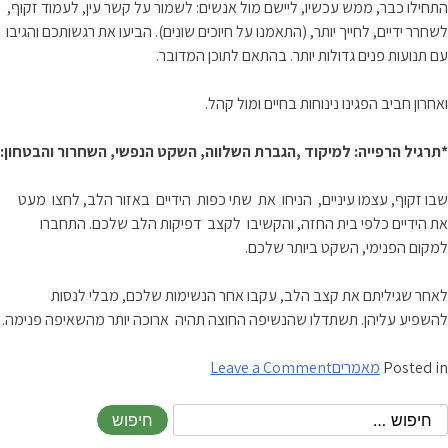
התחילו כבר, ממש עכשיו, ליישם מול אנשים: לשמור על קשר עין, לעמוד זקוף,
לשחרר ידיים, לחייך יותר, (התאמנו על חיוכים שונים). הביעו את רגשותכם והגיבו
עם תנועות פנים גדולות יותר. בהתאם לתוכן המדובר.
ואחרון חביב הפגינו נינוחות בחיים ומול קהל.
*תרגיל הרפייה: למיקוד ,הגברת השלווה, השקט הנפשי, השחרור והבטחון:
שבו זקוף, עצמו עיניים, הניחו את שתי כפות הידיים באזור הלב, לחצו מעט
את הידיים כלפי בית החזה, והקשיבו לקצב דפיקות הלב שלכם. התחברו
למקום הפנימי, השקט ביותר שלכם.
לאחר שגיליתם את קצב הלב, עקבו אחר הנשימות שלכם, מבלי לנסות
להשפיע עליהן. תשתדלו שהנשיפה החוצה תהיה ארוכה יותר מהשאיפה פנימה.
on
Posted in
מאמרים
Leave a Comment
מהי
נוכחות
בימתית