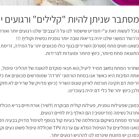
מסתבר שניתן להיות "קלילים" ורגועים יו
נוכל לעשות זאת ע"י תפריט שישמור לנו על ה'עצבים' שלנו רגועים יותר ואורח 
ה'רווח' המשני שלנו יהיה בריאות טובה יותר גופנית נפשית וקוליתֱ !!!
כשאנו חווים מתח (סטרס) השרירים בגוף כולו מכווצים יתר על המידה, זרימת
התוצאה מתח מיותר, כיווץ מיותר ומועדות לצרידות.
שחרור המתח נחשב תמיד ליעיל,הוא תנאי מוקדם להאצה של תהליכי טיפול,
אחת הסיבות היא כאשר אנו במתח הורמוני 'חרדה' שמופרשים מכווצים את כל
זרימת דם תקינה תורמת לאיזון טונוס השריר (כיווץ מדויק של שרירים לא חזק
ולכן כיווץ יתר של כלי דם יהיה בעוכרינו.
כמובן שפעילות גופנית, פעילות קולית מבוקרת (לשיר) אורח חיים בריא הכולל
ותרגול נשימה (מדיטטיבי) הם האלף בית לחיים רגועים.
וגורמי מפתח בשיקום ובהחלמה של בעיות קול בנוסף לטיפול מדויק בבעיה הק
(ואנו ממליצים על הטיפול המלא עם ערכת TPV שכוללת טיפול פשוט נעים וקצר עם מוצרים טבעיים תרגול עדין ואינהלציה אקטיבית)
כמו כן יש מזונות שיגרמו לנו להרגיש רגועים יותר.