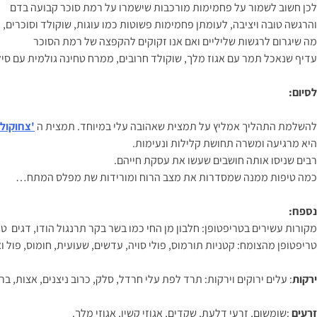
לכן חשוב לשמור על פחמימות מורכבות שישמרו על רמת סוכר קבועה בדם
והרגשה טובה ויציבה, לעומתן פחמימות פשוטות כמו עוגות, שוקולד וסוכרים,
מה שיגרום לרגשות שליליים ואם אנו זקוקים להקפצה של רמת הסוכר
עדיף שנאכל תמר עם אגוז מלך, שוקולד חרובים, ממרח טחינה גולמית עם סיל
לסיום:
להשלמת התהליך אמליץ על תמצית שאהובה עלי במיוחד. תמצית ה
'צחוקול'
היא מרגיעה ומשרה תחושת קלילות ונעימות.
רבים שניסו אותה חושבים שעשו את עסקת חייהם.
כמה טיפות ממנה שמסדרות את מצב הרוח ומורידות שת מפלס המתח…
נספח:
מקורות עשירים בטריפטופן: חלבון מן החי כמו בשר בקר תרנגול הודו, דגים טונ
טריפטופן מהצומח: קטניות תורמוס, פולי סויה, עדשים, שעועית, חומוס, פול ו
ירקות
: עלים ירוקים וירקות: תרד לפת עלי חרדל, סלק, כרוב ניצנים, אצות, ב
זרעים
:שומשום, זרעי דלעת, שקדים, אגוזי קשיו, אגוזי מלך.