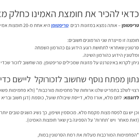
כדאי להכיר את חומצת האמינו כחלק מאו
טריפטופן
– אותה נמצא במזונות רבים
טריפטופן
היא אחת מ-20 חומצות אמינו נפוצות בטבע
חומצה זו מייצרת שני הורמונים חשובים:
סרטונין שאחראי לתחושת רוגע הידוע גם כהורמון השמחה
ומלטונין הידוע כהורמון השינה.
ניתן לקרוא באינטרנט על מזונות שמכילים טריפטופן. מה שחשוב לזכור שכדי שהטריפטופ
נתון מפתח נוסף שחשוב לזכורוקל ליישם כדי ל
רצוי לשלב בתפריט שלנו ארוחות של פחמימות מורכבות* (ולא פחמימות פשוטות) כל -4
לדוגמא
: לחם מלא, אורז מלא, דייסת שיבולת שועל, כוסמת (דגן חשוב ובריא שכ
וכן יש גם לפסח מצות מקמח מלא. מכוסמין ושיפון, כך נשיג השגים טובים יו
(זאת מאחר ויש 'תחרות' על הספיגה בין שאר חומצות האמינו).
*הפחמימות המורכבות מעלות את רמת הסרטונין במוח,