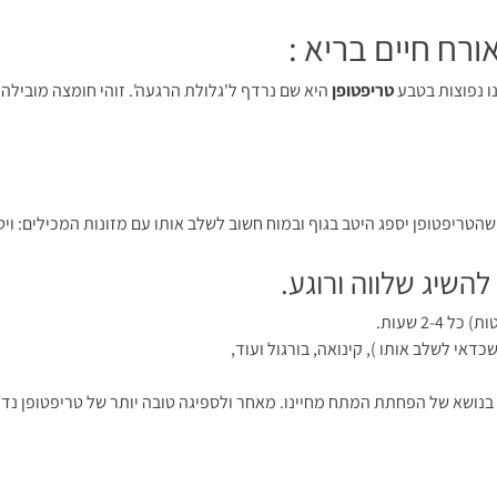
רח חיים בריא :
טריפטופן
היא שם נרדף ל'גלולת הרגעה'. זוהי חומצה מובילה
ן יספג היטב בגוף ובמוח חשוב לשלב אותו עם מזונות המכילים: ויטמין סי, ויטמין בי
השיג שלווה ורוגע.
2 שעות.
דאי לשלב אותו ), קינואה, בורגול ועוד,
תר בנושא של הפחתת המתח מחיינו. מאחר ולספיגה טובה יותר של טריפטופן נ