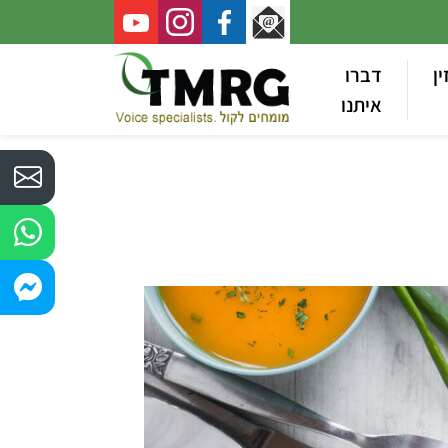
ין
דברו
איתנו