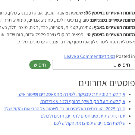
מזונות העשירים בויטמין B6:
שעועית צהובה, סובין, אבוקדו, בננה, מלון, כרוב
מזוונת עשירים במגנזיום
: סובין, גרעיני דלעת, טחינה, אגוזים, קינואה, תרד, 
מזונות העשירים באבץ:
טחינה, קטניות, פטריות, כבד, דגים, מוצרי חלב, בשר 
מזונות העשירים בויטמין סי
: פפאיה ברוקולי גויבה פלפל אדום, תות שדה. או
אשכולית תפוז לימון מלון אפרסמון קולורבי עגבניה ערמונים. סלרי..
on
Posted in
מאמרים
Leave a Comment
מזון
לנשמה
וצרידות
פוסטים אחרונים
איך לשיר טוב יותר: טכניקה, למידה מהמאסטרים ושיפור אישי
איך לשמור על הקול שלך בחורף ולמנוע צרידות?
חורף 2025: הווירוסים האלימים וכיצד לשמור על הבריאות והקול שלך
יתרונות שתיית מים חמים לזמרים, חזנים ולכולם
שלושת הצעדים שיקפיצו את הקול שלכם