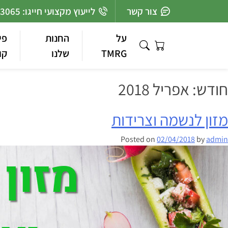
Ski
צור קשר
לייעוץ מקצועי חייגו: 03-7363065
t
conten
על
החנות
פי
TMRG
שלנו
קו
חודש:
אפריל 2018
מזון לנשמה וצרידות
Posted on
02/04/2018
by
admin