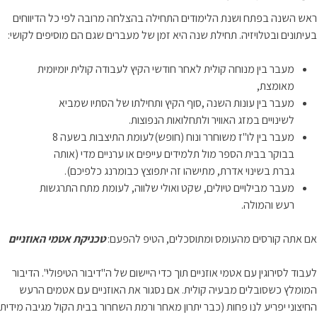
ראש השנה בפתח ושנת הלימודים התחילה בהצלחה מרובה לפי כל הדיווחים
בעיתונים ובטלויזיה. תחילת שנה היא זמן של מעברים שגם הם מוסיפים לקושי:
מעבר בין מנוחה קולית לאחר חודשי הקיץ לעבודה קולית יומיומית
מאומצת,
מעבר בין עונות השנה ,סוף הקיץ ותחילתו של הסתיו שמביא
לשינויים במזג האוויר ולתחלואות הנפוצות.
מעבר בין לו"ז משוחרר ונוח (חופש)לעומת התיצבות בשעה 8
בבוקר בבית הספר מול תלמידים עייפים או ערניים מדי (אותה
גברת בשינוי אדרת, מתישהו זה יתפוצץ כבומרנג כלפיכם).
מעבר מבילויים טיולים, שקט ואולי שלווה, לעומת מתח התרגשות
רעש והמולה.
אם אתה קורסים מהעומס ומתוסכלים, הטיפ להפעם:
טכניקת אטמי האוזניים
לעבוד לסירוגין עם אטמי אוזניים תוך כדי היישום של ה"דיבור הטיפולי". הדיבור
המומלץ כשסובלים מבעיה קולית. אם נסגור את האוזניים עם אטמים הרעש
החיצוני יפריע לנו פחות (כבר יתרון מאחר ורמת השחרור בבית הקול מגיבה מידית