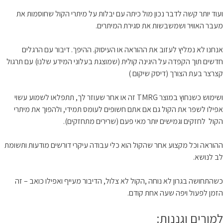
ועוד יותר קשה לדבר נכון מול כיתה עם יבלות על מיתרי הקול שחוסמות את
מעבר האוויר ושמשבשות את סגירת המיתרים.
אנחנו לא נמליץ לעזוב את ההוראה או העיסוק. ההיפך. דיבור עם הרגלים
חדשים תוך הקפדה על היגינה קולית (שמוצגת בעלוני המידע שלנו) עם תרגול
קצרצר בעת הצורך (דיסק שיקום )
ושימוש כשנחוץ במוצר TMRG זה או אחר שעוזר לך, תתפלאו לשמוע עשוי
אפילו לשפר את הקול גם אם אתם חשופים לעומס תמידי, ולהפוך את מיתרי
הקול לחזקים וגמישים יותר מאי פעם (שרירים מתחזקים).
ההוראה וכל מקצוע אחר שהקול הוא כלי עבודה עיקרי דורשים מודעות ותשומת
לב לנושא.
כשהתחושה בגרון לא נוחה ,הקול לא צלול, הדיבור מעייף ואפילו כואב – זה
הזמן לפעול ויפה שעה אחת קודם.
למורים וגננות: