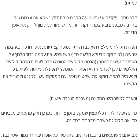
למתח).
דבר נוסף ועיקרי הוא שהשמיעה הפנימית תתחזק. נשמע את עצמנו טוב
בהרבה מבפנים ובעוצמה חזקה יותר, מה שיעזור לנו לכוון ולדייק את אופן
הדיבור.
הפקת הקול המומלצת היא כבדה יותר נמוכה קצת יותר, איטית ורכה. בעוצמה
טבעית (לא חזקה מדי ולא חלשה מדי) כשנשמע את עצמנו ברור הלחץ על
המיתרים עשוי להתמתן (הרמת הקול של המורה גוררת לעיתים הרמת קול של
התלמידים לכן לא תמיד היא הפתרון המומלץ להפעלת שליטה. לעיתים כן
ולפעמים להפך. דווקא קול שקט מונוטוני עם הפסקות עשוי למגנט ולהגביר את
הקשב).
והערה למשתמשי המדונה (מערכת הגברה אישית):
מדונה יכולה להיות כלי מצוין שמקל בזמן צרידות. כמו כן חלק מהמורים מגבירים
מדי את הקול גם כשהם מדברים במדונה.
אם אתם משתמשים בהגברה חשוב שתקפידו על אופן דיבור רך נמוך איטי וכבד.