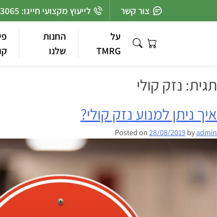
Ski
צור קשר
לייעוץ מקצועי חייגו: 03-7363065
t
conten
על
החנות
פי
TMRG
שלנו
קו
תגית:
נזק קולי
איך ניתן למנוע נזק קולי?
Posted on
28/08/2019
by
admin