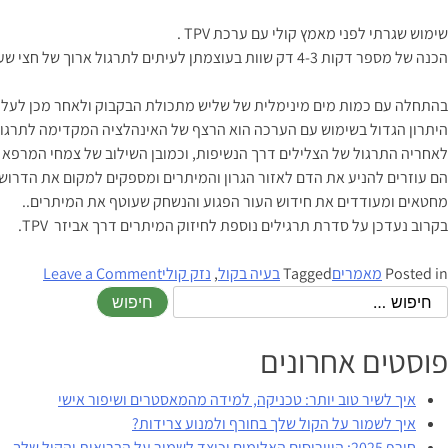
שימוש שגרתי לפני מאמץ קולי עם ערכת TPV .
הכנה של מספר דקות 4-3 דק שוות בעוצמתן לעיתים לתרגול ארוך של חצי שעה ללא הערכה .
בהתחלה עם כמות מים מינימלית של שליש מתכולת הבקבוק ולאחר מכן לעל
היתרון הגדול בשימוש עם הערכה הוא הרצף של האינהלציה המקדימה לתרג
לאחריה התרגול של הצלילים דרך הנשיפות, וכמובן השילוב של צמחי המרפא ו
הם עוזרים להניע את הדם לאזור הגרון והמיתרים ומספקים למקום את הדרוש ל
מחטאים ומעודדים את חידוש העור הפגוע והנשחק שעוטף את המיתרים..
בקרוב נעדכן על סדרת תרגילים נוספת לחיזוק המיתרים דרך אביזר TPV.
on
Posted in
מאמרים
Tagged
בעיה בקול
,
נזק קולי
Leave a Comment
איך
ניתן
למנוע
פוסטים אחרונים
נזק
קולי?
איך לשיר טוב יותר: טכניקה, למידה מהמאסטרים ושיפור אישי
איך לשמור על הקול שלך בחורף ולמנוע צרידות?
חורף 2025: הווירוסים האלימים וכיצד לשמור על הבריאות והקול שלך