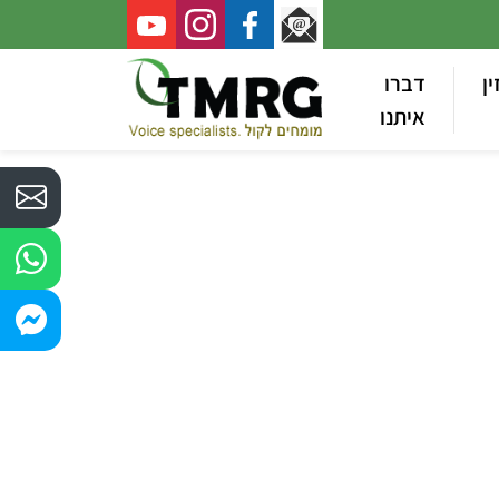
ין
דברו
איתנו