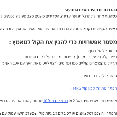
ההדרגתיות תהיה האצת התנועה:
כשהגוף מתחיל לתרגל תנועה עדינה. השרירים משנים מצב פעולה ונכנסים ל
בשפה מקצועית נקרא לתופעה הגברת האנרגיה האקוסטית שתוסיף עוצמה וק
מספר אפשרויות כדי להכין את הקול למאמץ :
חימום קל של הגוף:
ריצה קלה (אפשרי במקום). קפיצות..מדובר על דקות ספורות.
תרגולים קצרצרים קוליים כמו זמזומים (רצוי לאטום את האף עם אטב האף או
גרגור קולי עם מים ועוד.
הפתרונות של מכון קול TMRG
שימוש בתרסיס צמחים מס' 2 או
בתמצית מס' 10
שתספק את האנרגיה הדרושה 
והפתרון השלם למקצוענים או לסובלים מבעיות קול ,שמשלב חיטוי עמוק עם צ