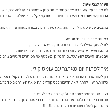
הערה לגבי שיעול:
לא מדובר על שיעול כתוצאה מחנק או אם מזון או שתיה נכנסו למערכת הנשימ
הפתרון למניעת נזק קולי:
הדרגתיות..חימום קולי קל לפני פעולה…. או אם נרצ
במצבים של עומס קולי, כדי להניע את מיתרי הקול בצורה בטוחה ונוחה, אנחנ
במילים אחרות 'לבנות' תנופה.
לא לצעוק ואפילו לא לדבר בצורה חזקה כשהגרון שלנו קר.
ו….אם אפשר שהשיעול והכחכוח הבלתי נמנעים יהיו עדינים יותר.
אם אנחנו חייבים להשתעל..כי זה מזיק ומשפשף את המיתרים ולעיתים גורם לצ
איך לפתוח יום מאתגר עם עומס קולי:
רק לאחר שבנינו את התאוצה בצורה מתונה, נכון להכנס לעבודה קולית מאומ
כלומר,הרעיון להתחיל את הדיבור לפני קהל/כיתה או את השירה אם מדובר 
כשאנחנו בתנופה לאחר תרגול קצר הקול קל לשליטה.
אנחנו צריכים את ה'התנעה' המדורגת והאיטית כדי שהמנגנון יעבוד בצורה חל
מיתרי הקול שלנו אוהבים וצריכים תנופה!!!!!!!!!