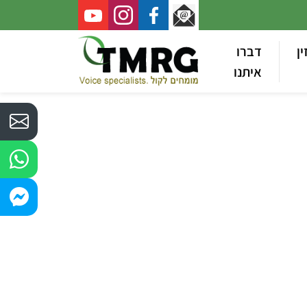
ין
דברו
איתנו