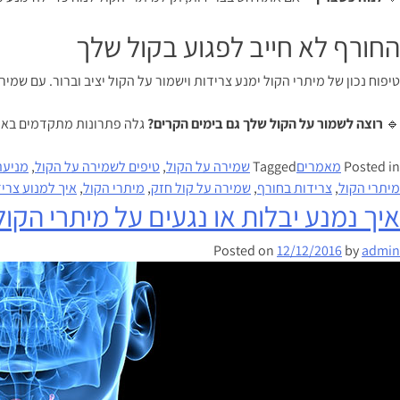
החורף לא חייב לפגוע בקול שלך
טיפוח נכון של מיתרי הקול ימנע צרידות וישמור על הקול יציב וברור. עם שמ
🔹
רוצה לשמור על הקול שלך גם בימים הקרים?
גלה פתרונות מתקדמים באת
Posted in
מאמרים
Tagged
שמירה על הקול
,
טיפים לשמירה על הקול
,
מניעת
מיתרי הקול
,
צרידות בחורף
,
שמירה על קול חזק
,
מיתרי הקול
,
איך למנוע צרי
איך נמנע יבלות או נגעים על מיתרי הקול
Posted on
12/12/2016
by
admin