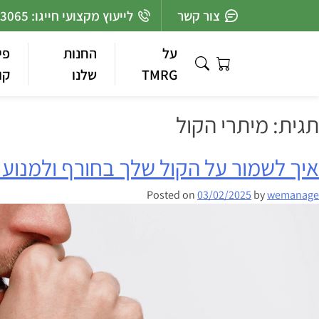
Ski
צור קשר
לייעוץ מקצועי חייגו: 03-7363065
t
conten
על
החנות
פי
TMRG
שלנו
קו
תגית:
מיתרי הקול
איך לשמור על הקול שלך בחורף ולמנוע 
Posted on
03/02/2025
by
wemanage