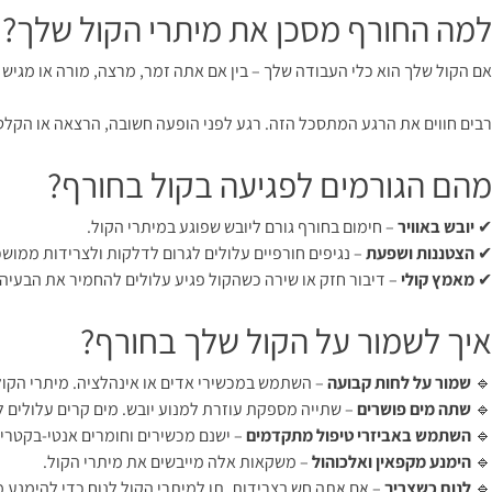
למה החורף מסכן את מיתרי הקול שלך?
אם הקול שלך הוא כלי העבודה שלך – בין אם אתה זמר, מרצה, מורה או מגיש – ח
רבים חווים את הרגע המתסכל הזה. רגע לפני הופעה חשובה, הרצאה או הקלט
מהם הגורמים לפגיעה בקול בחורף?
✔
יובש באוויר
– חימום בחורף גורם ליובש שפוגע במיתרי הקול.
✔
הצטננות ושפעת
– נגיפים חורפיים עלולים לגרום לדלקות ולצרידות ממוש
✔
מאמץ קולי
– דיבור חזק או שירה כשהקול פגיע עלולים להחמיר את הבעיה.
איך לשמור על הקול שלך בחורף?
🔹
שמור על לחות קבועה
– השתמש במכשירי אדים או אינהלציה. מיתרי הקול
🔹
שתה מים פושרים
– שתייה מספקת עוזרת למנוע יובש. מים קרים עלולים ל
🔹
השתמש באביזרי טיפול מתקדמים
– ישנם מכשירים וחומרים אנטי-בקטריא
🔹
הימנע מקפאין ואלכוהול
– משקאות אלה מייבשים את מיתרי הקול.
🔹
לנוח כשצריך
– אם אתה חש בצרידות, תן למיתרי הקול לנוח כדי להימנע