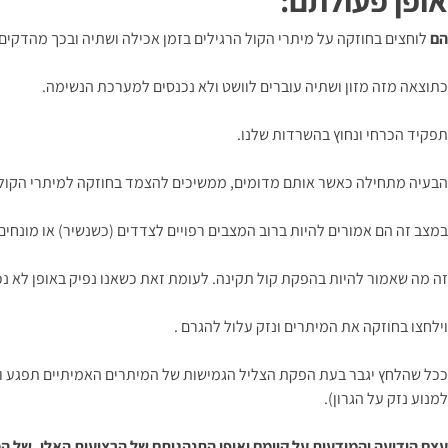
אופן פעולתם:
הם
לוחצים בחוזקה על מיתרי הקול הרגילים בזמן אכילה ושתיה ובכך מהדקים
כתוצאה מזה מזון ושתיה עוברים לוושט ולא נכנסים למערכת הנשימה.
תפקיד הכרחי ונחוץ בהשרדות שלנו.
הבעיה מתחילה כאשר אותם מדומים, ממשיכים להצמד בחוזקה למיתרי הקול 
במצב זה הם אמורים להיות ברוב המצבים רפויים לצדדים (כשנשיר) או מונחי
זה מה שאמור להיות בהפקת קול תקינה. לעומת זאת כשאנו נפיק באופן לא נכו
וילחצו בחוזקה את המיתרים ונזק עלול להגרם .
ככל שהלחץ יגבר בעת הפקת הצליל הגמישות של המיתרים האמיתיים תפגע והת
למנוע נזק על הגרון).
עצם הידיעה והמודעות על קיומם ואופן התנהגותם של הרצועות האלו, של המ