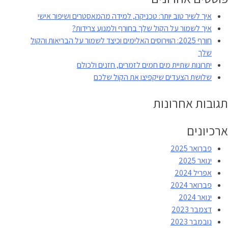
טיפים
איך לשיר טוב יותר: טכניקה, למידה מהמאסטרים ושיפור אישי
ותרגולים
איך לשמור על הקול שלך בחורף ולמנוע צרידות?
מעשיים
חורף 2025: הווירוסים האלימים וכיצד לשמור על הבריאות והקול
מתחום
שלך
חקר
יתרונות שתיית מים חמים לזמרים, חזנים ולכולם
הקול!
שלושת הצעדים שיקפיצו את הקול שלכם
תגובות אחרונות
ארכיונים
פברואר 2025
ינואר 2025
אפריל 2024
פברואר 2024
ינואר 2024
דצמבר 2023
נובמבר 2023