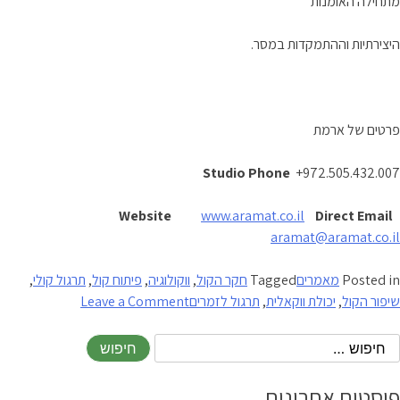
מתחילה האומנות
היצירתיות וההתמקדות במסר.
פרטים של ארמת
Studio Phone
+972.505.432.007
Website
www.aramat.co.il
Direct Email
aramat@aramat.co.il
Posted in
מאמרים
Tagged
חקר הקול
,
ווקולוגיה
,
פיתוח קול
,
תרגול קולי
,
on
שיפור הקול
,
יכולת ווקאלית
,
תרגול לזמרים
Leave a Comment
הפה
ככלי
נגינה
–
פוסטים אחרונים