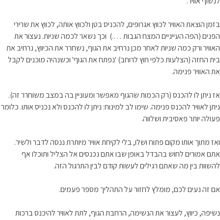
לנשוף אוויר.
בזמן הוצאת האוויר לכווץ אגרופים, להכניס בטן ולכווץ אותה, לכווץ את שרירי
הפנים (הפה העייניים המצח הגבות ….) וכך נשאר לכמה שניות. נעצור את
האוויר ורק כמה שניות לאחר מכן נרחיב את הגוף, נשחרר את הכיווץ, נרחיב את
בית החזה (הצלעות כלפי חוץ לרוחב) 'נפתח את הגוף' וכשנהיה מוכנים לקבל
את האוויר פנימה.
אז ניתן לו להכנס (רק הכמות שהגוף מאפשר ומעוניין בה במצב משוחרר זה).
ניתן לאוויר להכנס פנימה. שימו לב למינוח: ניתן לו להכנס ולא נכניס אותו. כלומר
פעולה יותר פאסיבית ושלווה.
ואז מתוך אותו מקום פתוח ושלו, בלי לקיחת אוויר מיותרת ננסה לדבר ולשיר.
אתם אמורים לחוש בהבדל באופן שבו אתם נכנסים אל הצליל ותוכלו אף
להשוות בין מה שאתם רגילים לעשות קודם לבין התרגול הזה.
אם זה נעים לכם, מומלץ לחזור על התהליך מספר פעמים.
נשיפה, כיווץ, לעצור את הנשימה, הרחבת הגוף, לתת לאוויר להיכנס ברכות