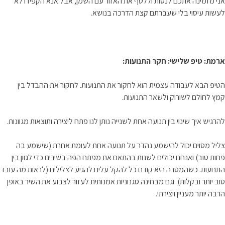
אני מזמינה אתכם לנסות וללטף את האזור עם השמן, אבל אנא הקפידו לא
לעשות עיסוי בלי שעברתם קצת הדרכה בנושא.
ארמת: טיפ שלישי: חקר התנועות:
הטיפ הבא לעבודה עצמית הוא לחקור את התנועות. לחקור את ההבדל בין
קמץ לחולם לשורוק ולשאר התנועות.
להרגיש איך שינוי בין תנועה אחת לשנייה נותן לנו פתח ליצירה ותוצאות מגוונות.
צליל מסוים יכול להישמע נהדר על תנועה אחת לעומת אחרת (שישמע בה
פחות טוב) ואנחנו יכולים לשנות בהתאם את מפתח הפה בשירים כדי לגוון בין
התנועות. כשהמטרה היא קודם כל להקל עלינו להגיע לצלילים (לראות מה עובד
טוב יותר ובקלות) וגם מבחינה סגנוניות אמנותית לעזור לצבוע את השיר באופן
הרבה יותר מעניין ויצירתי.