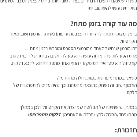
כשנרגיש שאנו רגועים הדם יזרום בצורה טובה יותר ביחס לעצמנו ומצב המיתרים
תיאורתית עשוי להיות טוב יותר.
מה עוד קורה בזמן מתח?
בזמני מצוקה (מתח לחץ חרדה עצבנות עייפות)
נשחק
הורמון חשוב מאוד
הקורטיזול.
זהו הורמון שנחשב לאחד מהורמוני הסטרס ומופרש בזמן מתח…
אחת הפעולות שהורמון זה עושה היא פעולה חשובה ביותר של דיכוי דלקת.
קורטיזול הוא סטרואיד המופק ע"י הגוף ואחד מתפקידיו הוא לדכא דלקות.
כשאנו במתח מופרשת כמות גדולה מההורמון/
הורמון חשוב זה נשחק כתוצאה מהמתח. וכך נהיה עדים להתפרצויות של
דלקת…
במתח, יש שחיקה של הבלוטה שמייצרת את הקורטיזול' ולכן במהלך
מתח/פחד/תסכול/לחץ /חרדה או לאחריהן :
דלקות מתפרצות!
תזכורת: