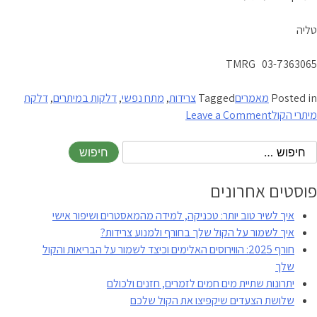
טליה
TMRG 03-7363065
Posted in
מאמרים
Tagged
צרידות
,
מתח נפשי
,
דלקות במיתרים
,
דלקת
on
מיתרי הקול
Leave a Comment
מה
בין
צרידות
דלקת
פוסטים אחרונים
ומתח
איך לשיר טוב יותר: טכניקה, למידה מהמאסטרים ושיפור אישי
נפשי
איך לשמור על הקול שלך בחורף ולמנוע צרידות?
חורף 2025: הווירוסים האלימים וכיצד לשמור על הבריאות והקול
שלך
יתרונות שתיית מים חמים לזמרים, חזנים ולכולם
שלושת הצעדים שיקפיצו את הקול שלכם