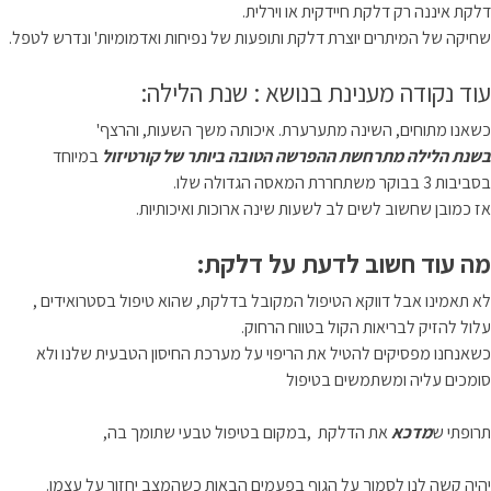
דלקת איננה רק דלקת חיידקית או וירלית.
שחיקה של המיתרים יוצרת דלקת ותופעות של נפיחות ואדמומיות' ונדרש לטפל.
עוד נקודה מענינת בנושא : שנת הלילה:
כשאנו מתוחים, השינה מתערערת. איכותה משך השעות, והרצף'
בשנת הלילה מתרחשת ההפרשה הטובה ביותר של קורטיזול
במיוחד
בסביבות 3 בבוקר משתחררת המאסה הגדולה שלו.
אז כמובן שחשוב לשים לב לשעות שינה ארוכות ואיכותיות.
מה עוד חשוב לדעת על דלקת:
לא תאמינו אבל דווקא הטיפול המקובל בדלקת, שהוא טיפול בסטרואידים ,
עלול להזיק לבריאות הקול בטווח הרחוק.
כשאנחנו מפסיקים להטיל את הריפוי על מערכת החיסון הטבעית שלנו ולא
סומכים עליה ומשתמשים בטיפול
תרופתי ש
מדכא
את הדלקת ,במקום בטיפול טבעי שתומך בה,
יהיה קשה לנו לסמוך על הגוף בפעמים הבאות כשהמצב יחזור על עצמו.