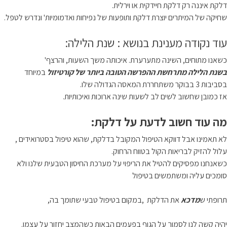
דלקת איננה רק דלקת חיידקית או וירלית.
שחיקה של המיתרים יוצרת דלקת ותופעות של נפיחות ואדמומיות' ונדרש לטפל.
עוד נקודה מענינת בנושא : שנת הלילה:
כשאנו מתוחים, השינה מתערערת. איכותה משך השעות, והרצף'
בשנת הלילה מתרחשת ההפרשה הטובה ביותר של קורטיזול
במיוחד
בסביבות 3 בבוקר משתחררת המאסה הגדולה שלו.
אז כמובן שחשוב לשים לב לשעות שינה ארוכות ואיכותיות.
מה עוד חשוב לדעת על דלקת:
לא תאמינו אבל דווקא הטיפול המקובל בדלקת, שהוא טיפול בסטרואידים ,
עלול להזיק לבריאות הקול בטווח הרחוק.
כשאנחנו מפסיקים להטיל את הריפוי על מערכת החיסון הטבעית שלנו ולא
סומכים עליה ומשתמשים בטיפול
תרופתי ש
מדכא
את הדלקת ,במקום בטיפול טבעי שתומך בה,
יהיה קשה לנו לסמוך על הגוף בפעמים הבאות כשהמצב יחזור על עצמו.