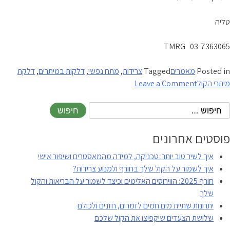
טליה
TMRG 03-7363065
Posted in
מאמרים
Tagged
צרידות
,
מתח נפשי
,
דלקות במיתרים
,
דלקת
on
מיתרי הקול
Leave a Comment
מה
בין
צרידות
דלקת
פוסטים אחרונים
ומתח
איך לשיר טוב יותר: טכניקה, למידה מהמאסטרים ושיפור אישי
נפשי
איך לשמור על הקול שלך בחורף ולמנוע צרידות?
חורף 2025: הווירוסים האלימים וכיצד לשמור על הבריאות והקול
שלך
יתרונות שתיית מים חמים לזמרים, חזנים ולכולם
שלושת הצעדים שיקפיצו את הקול שלכם