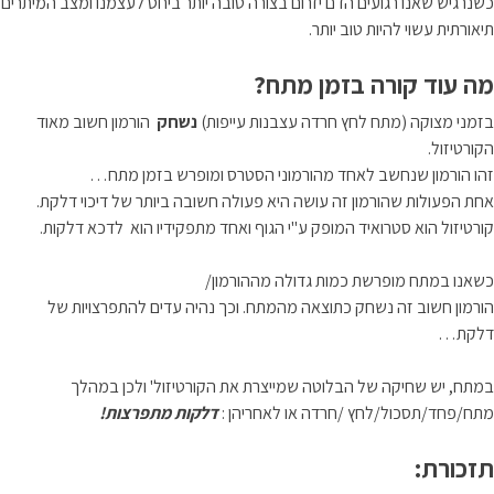
כשנרגיש שאנו רגועים הדם יזרום בצורה טובה יותר ביחס לעצמנו ומצב המיתרים
תיאורתית עשוי להיות טוב יותר.
מה עוד קורה בזמן מתח?
בזמני מצוקה (מתח לחץ חרדה עצבנות עייפות)
נשחק
הורמון חשוב מאוד
הקורטיזול.
זהו הורמון שנחשב לאחד מהורמוני הסטרס ומופרש בזמן מתח…
אחת הפעולות שהורמון זה עושה היא פעולה חשובה ביותר של דיכוי דלקת.
קורטיזול הוא סטרואיד המופק ע"י הגוף ואחד מתפקידיו הוא לדכא דלקות.
כשאנו במתח מופרשת כמות גדולה מההורמון/
הורמון חשוב זה נשחק כתוצאה מהמתח. וכך נהיה עדים להתפרצויות של
דלקת…
במתח, יש שחיקה של הבלוטה שמייצרת את הקורטיזול' ולכן במהלך
מתח/פחד/תסכול/לחץ /חרדה או לאחריהן :
דלקות מתפרצות!
תזכורת: