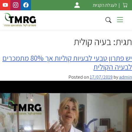
Ski
|
לעגלת הקניות
t
conten
תגית:
בעיה קולית
יש פתרון טבעי לבעיות קוליות אך 80% מתמכרים
לבעיה הקולית
Posted on
17/07/2019
by
admin