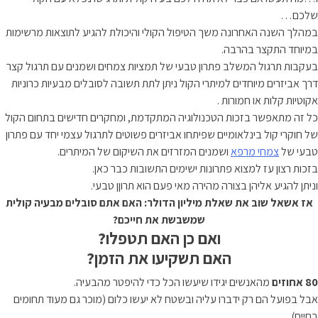
שלכם…
במהלך השנה האחרונה משך הטיפול הקולי והיכולת להגיע לתוצאות מרשימות
במיוחד התקצר בהרבה.
בעקבות תרגול המשלב פתרון טבעי של תמציות צמחים ושמנים עם תרגול קצר
דרך אביזרים מיוחדים למיתרי הקול ניתן לתת תשובה לסובלים מבעיות כרוניות
אקוטיות קלות או חמורות .
כל זה מתאפשר בזכות הטכנולוגיה המתקדמת, ומחקרים חדישים בתחום הקול
של חוקרי קול בינלאומיים שפיתחו אביזרים פשוטים לתרגול עצמי יחד עם פתרון
טבעי של
צמחי מרפא
ושמנים המזרזים את השיקום של המיתרים.
בזכות רצון עז למצוא פתרונות ישימים התשובות כבר כאן.
וניתן להגיע אליהן בצורה מהירה מאי פעם הוא תרוןן טבעי.
אז אשאל שוב את שאלת מיליון הדולר:
האם אתם סובלים מבעיה קולית
שמשבשת את חייכם?
ואם כן האם תטפלו?
האם תשקיעו את הזמן?
80 אחוזים
מהאנשים יגידו שיעשו הכל כדי להיפטר מהבעיה.
אבל בפועל הם רק ידברו עליה ובשטח לא יעשו כלום (מוכר גם מעוד תחומים
בחיים).