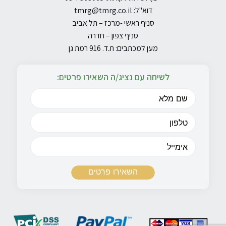
דוא"ל:
tmrg@tmrg.co.il
סניף ראשי -מרכז – תל אביב
סניף צפון – חדרה
מען למכתבים: ת.ד. 916 רמת גן
לשיחה עם נציג/ה השאירו פרטים: