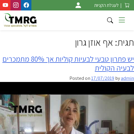
Ski
|
לעגלת הקניות
t
conten
תגית:
אף אוזן גרון
יש פתרון טבעי לבעיות קוליות אך 80% מתמכרים
לבעיה הקולית
Posted on
17/07/2019
by
admin