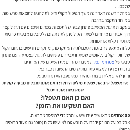
שלכם…
במהלך השנה האחרונה משך הטיפול הקולי והיכולת להגיע לתוצאות מרשימות
במיוחד התקצר בהרבה.
בעקבות תרגול המשלב פתרון טבעי של תמציות צמחים ושמנים עם תרגול קצר
דרך אביזרים מיוחדים למיתרי הקול ניתן לתת תשובה לסובלים מבעיות כרוניות
אקוטיות קלות או חמורות .
כל זה מתאפשר בזכות הטכנולוגיה המתקדמת, ומחקרים חדישים בתחום הקול
של חוקרי קול בינלאומיים שפיתחו אביזרים פשוטים לתרגול עצמי יחד עם פתרון
טבעי של
צמחי מרפא
ושמנים המזרזים את השיקום של המיתרים.
בזכות רצון עז למצוא פתרונות ישימים התשובות כבר כאן.
וניתן להגיע אליהן בצורה מהירה מאי פעם הוא תרוןן טבעי.
אז אשאל שוב את שאלת מיליון הדולר:
האם אתם סובלים מבעיה קולית
שמשבשת את חייכם?
ואם כן האם תטפלו?
האם תשקיעו את הזמן?
80 אחוזים
מהאנשים יגידו שיעשו הכל כדי להיפטר מהבעיה.
אבל בפועל הם רק ידברו עליה ובשטח לא יעשו כלום (מוכר גם מעוד תחומים
בחיים).