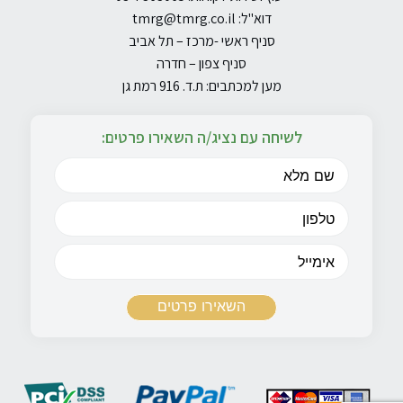
דוא"ל:
tmrg@tmrg.co.il
סניף ראשי -מרכז – תל אביב
סניף צפון – חדרה
מען למכתבים: ת.ד. 916 רמת גן
לשיחה עם נציג/ה השאירו פרטים: