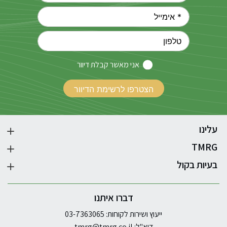
אני מאשר קבלת דיוור
עלינו
TMRG
בעיות בקול
דברו איתנו
ייעוץ ושירות לקוחות: 03-7363065
דוא"ל:
tmrg@tmrg.co.il