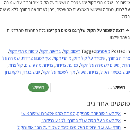
טיפוח נכון של מיתרי הקול ימנע צרידות וישמור על הקול יציב וברור. עם שמירה
על לחות, מנוחה ושימוש באמצעים מתאימים, ניתן לעבור את החורף ללא פגיעה
בקול.
🔹
רוצה לשמור על הקול שלך גם בימים הקרים?
גלה פתרונות מתקדמים
באתר שלנו!
Posted in
מאמרים
Tagged
חימום וקול
,
בריאות הקול
,
טיפוח מיתרי הקול
,
צרידות בחורף
,
שמירה על קול חזק
,
מיתרי הקול
,
איך למנוע צרידות
,
שמירה על
הקול
,
טיפים לשמירה על הקול
,
מניעת צרידות
,
צרידות מה עושים
,
קול צרוד
,
יובש במיתרי הקול
,
צרידות טיפול
,
איך לשמור על הקול
,
יובש בגרון
,
דלקת גרון
פוסטים אחרונים
איך לשיר טוב יותר: טכניקה, למידה מהמאסטרים ושיפור אישי
איך לשמור על הקול שלך בחורף ולמנוע צרידות?
חורף 2025: הווירוסים האלימים וכיצד לשמור על הבריאות והקול