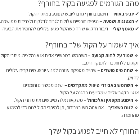
מהם הגורמים לפגיעה בקול בחורף?
✔
יובש באוויר
– חימום בחורף גורם ליובש שפוגע במיתרי הקול.
✔
הצטננות ושפעת
– נגיפים חורפיים עלולים לגרום לדלקות ולצרידות ממושכת.
✔
מאמץ קולי
– דיבור חזק או שירה כשהקול פגיע עלולים להחמיר את הבעיה.
איך לשמור על הקול שלך בחורף?
🔹
שמור על לחות קבועה
– השתמש במכשירי אדים או אינהלציה. מיתרי הקול
זקוקים ללחות כדי לתפקד היטב.
🔹
שתה מים פושרים
– שתייה מספקת עוזרת למנוע יובש. מים קרים עלולים
להזיק.
🔹
השתמש באביזרי טיפול מתקדמים
– ישנם מכשירים וחומרים
אנטי-בקטריאליים שמסייעים בהגנה על הקול.
🔹
הימנע מקפאין ואלכוהול
– משקאות אלה מייבשים את מיתרי הקול.
🔹
לנוח כשצריך
– אם אתה חש בצרידות, תן למיתרי הקול לנוח כדי להימנע
מהחמרה.
החורף לא חייב לפגוע בקול שלך