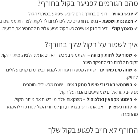
מהם הגורמים לפגיעה בקול בחורף?
✔
יובש באוויר
– חימום בחורף גורם ליובש שפוגע במיתרי הקול.
✔
הצטננות ושפעת
– נגיפים חורפיים עלולים לגרום לדלקות ולצרידות ממושכת.
✔
מאמץ קולי
– דיבור חזק או שירה כשהקול פגיע עלולים להחמיר את הבעיה.
איך לשמור על הקול שלך בחורף?
🔹
שמור על לחות קבועה
– השתמש במכשירי אדים או אינהלציה. מיתרי הקול
זקוקים ללחות כדי לתפקד היטב.
🔹
שתה מים פושרים
– שתייה מספקת עוזרת למנוע יובש. מים קרים עלולים
להזיק.
🔹
השתמש באביזרי טיפול מתקדמים
– ישנם מכשירים וחומרים
אנטי-בקטריאליים שמסייעים בהגנה על הקול.
🔹
הימנע מקפאין ואלכוהול
– משקאות אלה מייבשים את מיתרי הקול.
🔹
לנוח כשצריך
– אם אתה חש בצרידות, תן למיתרי הקול לנוח כדי להימנע
מהחמרה.
החורף לא חייב לפגוע בקול שלך