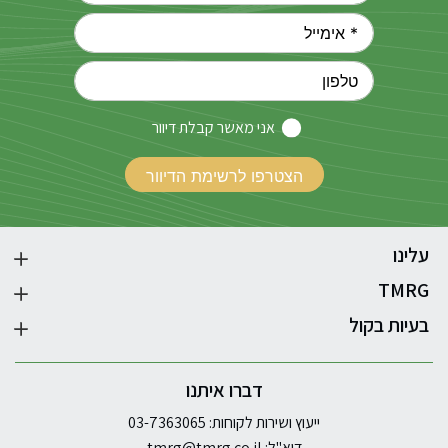
אני מאשר קבלת דיוור
עלינו
TMRG
בעיות בקול
דברו איתנו
ייעוץ ושירות לקוחות: 03-7363065
דוא"ל:
tmrg@tmrg.co.il