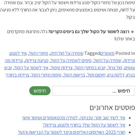
טיפוח נכון של מיתרי הקול ימנע צרידות וישמור על הקול יציב וברור. עם שמירה
על לחות, מנוחה ושימוש באמצעים מתאימים, ניתן לעבור את החורף ללא פגיעה
בקול.
🔹
רוצה לשמור על הקול שלך גם בימים הקרים?
גלה פתרונות מתקדמים
באתר שלנו!
Posted in
מאמרים
Tagged
שמירה על קול חזק
,
מיתרי הקול
,
איך למנוע
צרידות
,
שמירה על הקול
,
טיפים לשמירה על הקול
,
מניעת צרידות
,
צרידות מה
עושים
,
קול צרוד
,
יובש במיתרי הקול
,
צרידות טיפול
,
איך לשמור על הקול
,
יובש
בגרון
,
דלקת גרון
,
חימום וקול
,
בריאות הקול
,
טיפוח מיתרי הקול
,
צרידות בחורף
פוסטים אחרונים
איך לשיר טוב יותר: טכניקה, למידה מהמאסטרים ושיפור אישי
איך לשמור על הקול שלך בחורף ולמנוע צרידות?
חורף 2025: הווירוסים האלימים וכיצד לשמור על הבריאות והקול