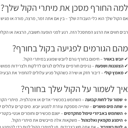
למה החורף מסכן את מיתרי הקול שלך?
אם הקול שלך הוא כלי העבודה שלך – בין אם אתה זמר, מרצה, מורה או מגיש – ח
רבים חווים את הרגע המתסכל הזה. רגע לפני הופעה חשובה, הרצאה או הקלט
מהם הגורמים לפגיעה בקול בחורף?
✔
יובש באוויר
– חימום בחורף גורם ליובש שפוגע במיתרי הקול.
✔
הצטננות ושפעת
– נגיפים חורפיים עלולים לגרום לדלקות ולצרידות ממוש
✔
מאמץ קולי
– דיבור חזק או שירה כשהקול פגיע עלולים להחמיר את הבעיה.
איך לשמור על הקול שלך בחורף?
🔹
שמור על לחות קבועה
– השתמש במכשירי אדים או אינהלציה. מיתרי הקול
🔹
שתה מים פושרים
– שתייה מספקת עוזרת למנוע יובש. מים קרים עלולים ל
🔹
השתמש באביזרי טיפול מתקדמים
– ישנם מכשירים וחומרים אנטי-בקטריא
🔹
הימנע מקפאין ואלכוהול
– משקאות אלה מייבשים את מיתרי הקול.
🔹
לנוח כשצריך
– אם אתה חש בצרידות, תן למיתרי הקול לנוח כדי להימנע