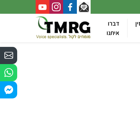
ין
דברו
איתנו