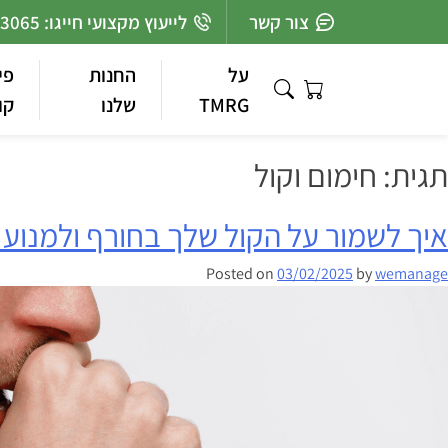
Ski
צור קשר
לייעוץ מקצועי חייגו: 03-7363065
t
conten
על
החנות
פי
TMRG
שלנו
קו
תגית:
חימום וקול
איך לשמור על הקול שלך בחורף ולמנוע 
Posted on
03/02/2025
by
wemanage