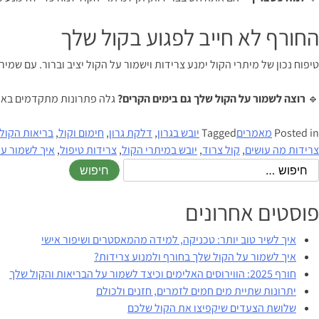
החורף לא חייב לפגוע בקול שלך
טיפוח נכון של מיתרי הקול ימנע צרידות וישמור על הקול יציב וברור. עם שמ
🔹
רוצה לשמור על הקול שלך גם בימים הקרים?
גלה פתרונות מתקדמים באת
Posted in
מאמרים
Tagged
יובש בגרון
,
דלקת גרון
,
חימום וקול
,
בריאות הקול
צרידות מה עושים
,
קול צרוד
,
יובש במיתרי הקול
,
צרידות טיפול
,
איך לשמור על
פוסטים אחרונים
איך לשיר טוב יותר: טכניקה, למידה מהמאסטרים ושיפור אישי
איך לשמור על הקול שלך בחורף ולמנוע צרידות?
חורף 2025: הווירוסים האלימים וכיצד לשמור על הבריאות והקול שלך
יתרונות שתיית מים חמים לזמרים, חזנים ולכולם
שלושת הצעדים שיקפיצו את הקול שלכם