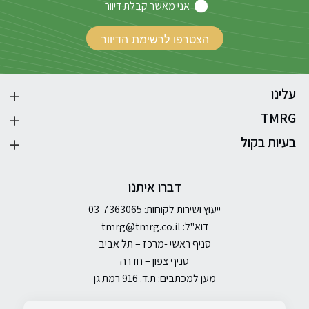
אני מאשר קבלת דיוור
עלינו
TMRG
בעיות בקול
דברו איתנו
ייעוץ ושירות לקוחות: 03-7363065
דוא"ל:
tmrg@tmrg.co.il
סניף ראשי -מרכז – תל אביב
סניף צפון – חדרה
מען למכתבים: ת.ד. 916 רמת גן