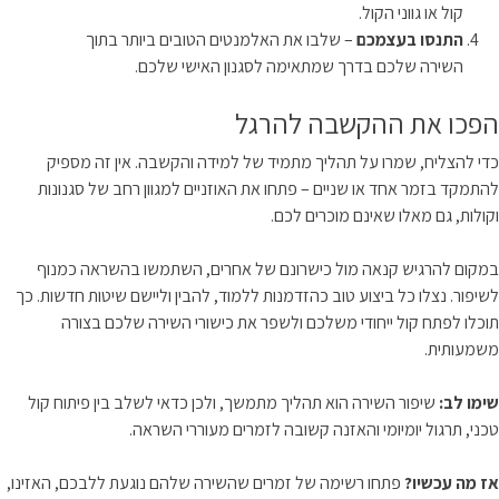
קול או גווני הקול.
התנסו בעצמכם
– שלבו את האלמנטים הטובים ביותר בתוך
השירה שלכם בדרך שמתאימה לסגנון האישי שלכם.
הפכו את ההקשבה להרגל
כדי להצליח, שמרו על תהליך מתמיד של למידה והקשבה. אין זה מספיק
להתמקד בזמר אחד או שניים – פתחו את האוזניים למגוון רחב של סגנונות
וקולות, גם מאלו שאינם מוכרים לכם.
במקום להרגיש קנאה מול כישרונם של אחרים, השתמשו בהשראה כמנוף
לשיפור. נצלו כל ביצוע טוב כהזדמנות ללמוד, להבין וליישם שיטות חדשות. כך
תוכלו לפתח קול ייחודי משלכם ולשפר את כישורי השירה שלכם בצורה
משמעותית.
שימו לב:
שיפור השירה הוא תהליך מתמשך, ולכן כדאי לשלב בין פיתוח קול
טכני, תרגול יומיומי והאזנה קשובה לזמרים מעוררי השראה.
אז מה עכשיו?
פתחו רשימה של זמרים שהשירה שלהם נוגעת ללבכם, האזינו,