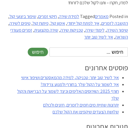
למדו, חקרו – ותנו לקול שלכם לזרוח!
Posted in
מאמרים
Tagged
למידת שירה
,
חיקוי זמרים
,
שיפור ביצועי קול
,
הקשבה לזמרים
,
איך לפתח קול ייחודי
,
אימון קול
,
פיתוח קול
,
טיפים לשירה
,
שיפור השירה
,
לימודי שירה
,
טכניקות שירה
,
שירה מקצועית
,
זמרים מעוררי
השראה
,
איך לשיר טוב יותר
פוסטים אחרונים
איך לשיר טוב יותר: טכניקה, למידה מהמאסטרים ושיפור אישי
איך לשמור על הקול שלך בחורף ולמנוע צרידות?
חורף 2025: הווירוסים האלימים וכיצד לשמור על הבריאות והקול
שלך
יתרונות שתיית מים חמים לזמרים, חזנים ולכולם
שלושת הצעדים שיקפיצו את הקול שלכם
תגובות אחרונות