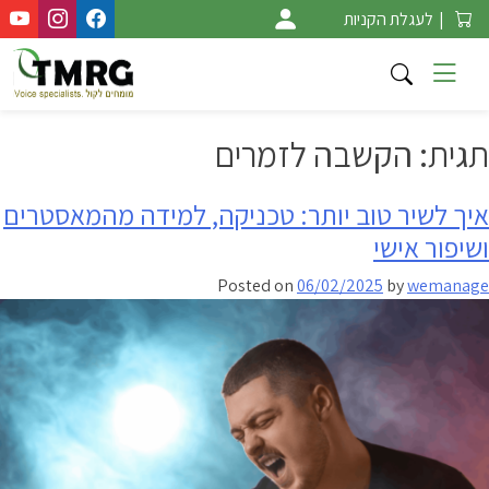
Ski
|
לעגלת הקניות
t
conten
תגית:
הקשבה לזמרים
איך לשיר טוב יותר: טכניקה, למידה מהמאסטרים
ושיפור אישי
Posted on
06/02/2025
by
wemanage