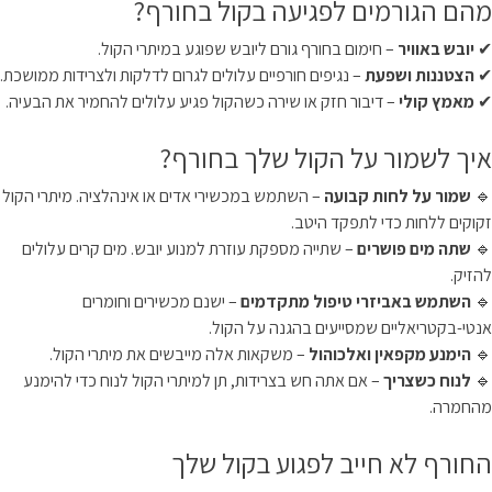
מהם הגורמים לפגיעה בקול בחורף?
✔
יובש באוויר
– חימום בחורף גורם ליובש שפוגע במיתרי הקול.
✔
הצטננות ושפעת
– נגיפים חורפיים עלולים לגרום לדלקות ולצרידות ממושכת.
✔
מאמץ קולי
– דיבור חזק או שירה כשהקול פגיע עלולים להחמיר את הבעיה.
איך לשמור על הקול שלך בחורף?
🔹
שמור על לחות קבועה
– השתמש במכשירי אדים או אינהלציה. מיתרי הקול
זקוקים ללחות כדי לתפקד היטב.
🔹
שתה מים פושרים
– שתייה מספקת עוזרת למנוע יובש. מים קרים עלולים
להזיק.
🔹
השתמש באביזרי טיפול מתקדמים
– ישנם מכשירים וחומרים
אנטי-בקטריאליים שמסייעים בהגנה על הקול.
🔹
הימנע מקפאין ואלכוהול
– משקאות אלה מייבשים את מיתרי הקול.
🔹
לנוח כשצריך
– אם אתה חש בצרידות, תן למיתרי הקול לנוח כדי להימנע
מהחמרה.
החורף לא חייב לפגוע בקול שלך