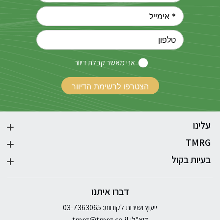
אני מאשר קבלת דיוור
עלינו
TMRG
בעיות בקול
דברו איתנו
ייעוץ ושירות לקוחות: 03-7363065
דוא"ל:
tmrg@tmrg.co.il