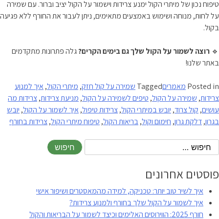
טיפוח נכון של מיתרי הקול ימנע צרידות וישמור על הקול יציב וברור. עם שמירה
על לחות, מנוחה ושימוש באמצעים מתאימים, ניתן לעבור את החורף ללא פגיעה
בקול.
🔹
רוצה לשמור על הקול שלך גם בימים הקרים?
גלה פתרונות מתקדמים
באתר שלנו!
Posted in
מאמרים
Tagged
שמירה על קול חזק
,
מיתרי הקול
,
איך למנוע
צרידות
,
שמירה על הקול
,
טיפים לשמירה על הקול
,
מניעת צרידות
,
צרידות מה
עושים
,
קול צרוד
,
יובש במיתרי הקול
,
צרידות טיפול
,
איך לשמור על הקול
,
יובש
בגרון
,
דלקת גרון
,
חימום וקול
,
בריאות הקול
,
טיפוח מיתרי הקול
,
צרידות בחורף
פוסטים אחרונים
איך לשיר טוב יותר: טכניקה, למידה מהמאסטרים ושיפור אישי
איך לשמור על הקול שלך בחורף ולמנוע צרידות?
חורף 2025: הווירוסים האלימים וכיצד לשמור על הבריאות והקול