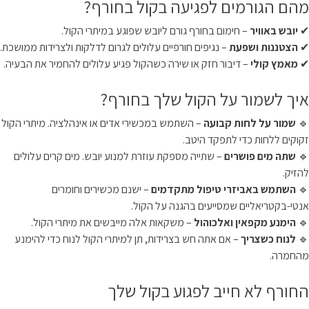
מהם הגורמים לפגיעה בקול בחורף?
✔
יובש באוויר
– חימום בחורף גורם ליובש שפוגע במיתרי הקול.
✔
הצטננות ושפעת
– נגיפים חורפיים עלולים לגרום לדלקות ולצרידות ממושכת.
✔
מאמץ קולי
– דיבור חזק או שירה כשהקול פגיע עלולים להחמיר את הבעיה.
איך לשמור על הקול שלך בחורף?
🔹
שמור על לחות קבועה
– השתמש במכשירי אדים או אינהלציה. מיתרי הקול
זקוקים ללחות כדי לתפקד היטב.
🔹
שתה מים פושרים
– שתייה מספקת עוזרת למנוע יובש. מים קרים עלולים
להזיק.
🔹
השתמש באביזרי טיפול מתקדמים
– ישנם מכשירים וחומרים
אנטי-בקטריאליים שמסייעים בהגנה על הקול.
🔹
הימנע מקפאין ואלכוהול
– משקאות אלה מייבשים את מיתרי הקול.
🔹
לנוח כשצריך
– אם אתה חש בצרידות, תן למיתרי הקול לנוח כדי להימנע
מהחמרה.
החורף לא חייב לפגוע בקול שלך