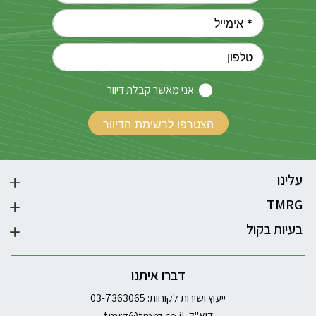
אני מאשר קבלת דיוור
עלינו
TMRG
בעיות בקול
דברו איתנו
ייעוץ ושירות לקוחות: 03-7363065
דוא"ל:
tmrg@tmrg.co.il