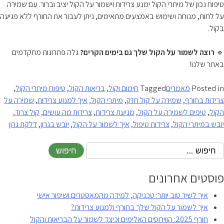
טיפוח נכון של מיתרי הקול ימנע צרידות וישמור על הקול יציב וברור. עם שמירה
על לחות, מנוחה ושימוש באמצעים מתאימים, ניתן לעבור את החורף ללא פגיעה
בקול.
🔹
רוצה לשמור על הקול שלך גם בימים הקרים?
גלה פתרונות מתקדמים
באתר שלנו!
Posted in
מאמרים
Tagged
חימום וקול
,
בריאות הקול
,
טיפוח מיתרי הקול
,
צרידות בחורף
,
שמירה על קול חזק
,
מיתרי הקול
,
איך למנוע צרידות
,
שמירה על
הקול
,
טיפים לשמירה על הקול
,
מניעת צרידות
,
צרידות מה עושים
,
קול צרוד
,
יובש במיתרי הקול
,
צרידות טיפול
,
איך לשמור על הקול
,
יובש בגרון
,
דלקת גרון
פוסטים אחרונים
איך לשיר טוב יותר: טכניקה, למידה מהמאסטרים ושיפור אישי
איך לשמור על הקול שלך בחורף ולמנוע צרידות?
חורף 2025: הווירוסים האלימים וכיצד לשמור על הבריאות והקול