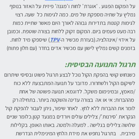
על המקום הפגוע . 'אוגרת' לחות ו'מגנה' פיזית על האזור בנוסף
נמליץ על שתיה מספקת של מים. כמה לגימות כל שעה. רצוי
לגימות קטנות בתדירות גבוהה לאורך היום מאשר שתיית כמות
רבה מעט פעמים ביום. המקום זקוק ללחות בצורה שוטפת. וכמובן
על אידוי /אינהלציה.(בעזרת מכשיר ה-
TPV
) שיספקו מיד לחות.
בזמנים קשים נמליץ לישון עם מכשיר אדים בחדר (עם חלון פתוח)
תרגול התנועה הבסיסית:
כשנחוש קושי בהפקת הקול נוכל לבצע תרגול פשוט ובסיסי שיתרום
לשיקום הקול ולשחרורו. מדובר על תנועה המתבצעת ללא כוח
/מאמץ, ובמינימום משקל. לדוגמא: תנועה פשוטה של אחת
מההברות: אי או אה בצורה עדינה והשקטה ביותר. בתחילה רק
לומר את ההברות ללא לחץ. לאחר שיפור, ניתן לעבור להפקת קול
הנקראת 'סירנות'/ צלילים עולים ויורדים במנעד קטן.כלומר שניים
שלושה צלילים בגלישה . למעלה ולמטה. באותו האופן. בקלילות
מירבית. בתרגול נחפש את מידת הלחץ המינימלית הנדרשת