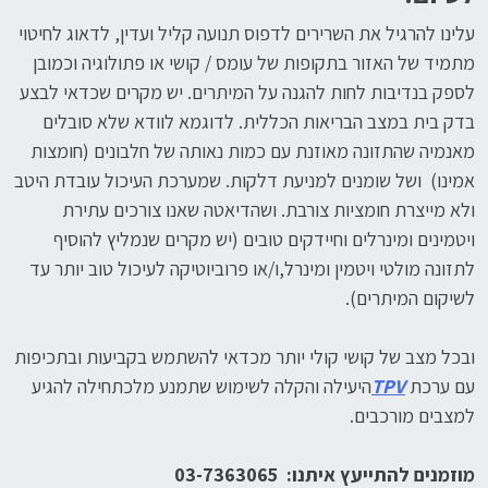
עלינו להרגיל את השרירים לדפוס תנועה קליל ועדין, לדאוג לחיטוי
מתמיד של האזור בתקופות של עומס / קושי או פתולוגיה וכמובן
לספק בנדיבות לחות להגנה על המיתרים. יש מקרים שכדאי לבצע
בדק בית במצב הבריאות הכללית. לדוגמא לוודא שלא סובלים
מאנמיה שהתזונה מאוזנת עם כמות נאותה של חלבונים (חומצות
אמינו) ושל שומנים למניעת דלקות. שמערכת העיכול עובדת היטב
ולא מייצרת חומציות צורבת. ושהדיאטה שאנו צורכים עתירת
ויטמינים ומינרלים וחיידקים טובים (יש מקרים שנמליץ להוסיף
לתזונה מולטי ויטמין ומינרל,ו/או פרוביוטיקה לעיכול טוב יותר עד
לשיקום המיתרים).
ובכל מצב של קושי קולי יותר מכדאי להשתמש בקביעות ובתכיפות
עם ערכת
TPV
היעילה והקלה לשימוש שתמנע מלכתחילה להגיע
למצבים מורכבים.
מוזמנים להתייעץ איתנו: 03-7363065