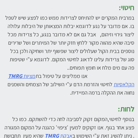
חיטוי:
במרבית המקרים יש להתיחס לצרידות ממש כמו לפצע שיש לטפל
בו. אם מדובר על נגע לדוגמא יבלות המצאותן של היבלות עלולה
ליצור גירוי וזיהום, אבל גם אם לא מדובר בנגע, כל צרידות מכל
סיבה שהיא מהווה מקור ללחץ חזק יותר של המיתרים ושל שרירים
נוספים בבית הקול שעלולים ליצור שפשוף יתר ושחיקה ולכן בכל
סוג של צרידות עלינו לדאוג לחיטוי המקום. לדוגמא ע"י שטיפות
פה עם מים מלח או חומץ תפוחים..
אנו ממליצים על טיפול בת
מציות
TMRG
הקלאסיות
לחיטוי והזרמת הדם ע"י השילוב של הצמחים והשמנים
נחווה את ההקלה ברמה המיידית.
לחות
:
בנוסף לחיטוי,המקום זקוק לסביבה לחה כדי להשתקם. כמו כל
פצע אחר בגוף. אנו זקוקים למעין 'ציפוי' כהגנה על המקום המגורה
. ניתן להשיג זאת ע"י השימוש ב
אבקת
TMRG
שהיא מעין תחבושת