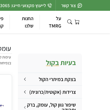
Ski
צור קשר
לייעוץ מקצועי חייגו: 03-7363065
t
conten
על
החנות
פי
TMRG
שלנו
קו
עומס
עיפות ק
בעיות
בקול
בנפיחות
בצקת במיתרי הקול
צרידות (אקוטית/כרונית)
שיפור גוון קול, עומק, ברק
ותהודה