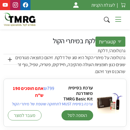
Ski
|
לעגלת הקניות
t
conten
גרנולומה - דלקת במיתרי הקול
קטגוריות
גרנולומה/ דלקת
גרנולומה על מיתרי הקול היא סוג של דלקת. זיהום כתוצאה מגורמים
שונים כגון: חומציות העולה מהקיבה, חיידקים, פטריה, טפיל, גוף זר
שהוכנס ויצר זיהום.
ערכת בסיסית
799
₪
אתם חוסכים 190
משודרגת
ש"ח
TMRG Basic Kit
ערכה בסיסית MUST לתחזוקה שוטפת של מיתרי הקול
הוספה לסל
מעבר למוצר