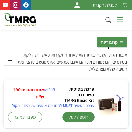
Ski
|
לעגלת הקניות
t
conten
קטגוריות
איבוד-קול
איבוד הקול השכיח ביותר הוא לאחר התקררות. כאשר יש דלקת
במיתרים, הם נפוחים ולכן הם אינם נפגשים. אין מפגש ביניהם וזאת
הסיבה שלא נוצר צליל.
ערכת בסיסית
799
₪
אתם חוסכים 190
משודרגת
ש"ח
TMRG Basic Kit
ערכה בסיסית MUST לתחזוקה שוטפת של מיתרי הקול
הוספה לסל
מעבר למוצר