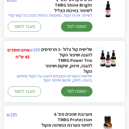
₪
160
TMRG Shine Bright
לשיפור באיכות הצליל
לשיפור איכות הקול, משמשת כטיפול SOS בכל קושי קולי
הוספה לסל
מעבר למוצר
שלישית קול צלול -3 תרסיסים
399
₪
אתם חוסכים
להגנה ושיפור הקול
45 ש"ח
TMRG Power Trio
להגנה, חיזוק, שיקום ושיפור
הקול
שלושת המוצרים המנצחים להגנה על הקול! שיסייעו
בהגנה, חיזוק, שיקום ושיפור הקול
הוספה לסל
מעבר למוצר
תערובת שמנים מס' 6
₪
285
TMRG Protection
לחיטוי מערכת הנשימה והקול