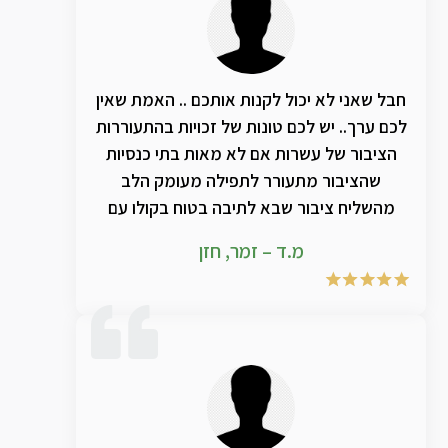
חבל שאני לא יכול לקנות אותכם .. האמת שאין
לכם ערך.. יש לכם טונות של זכויות בהתעוררות
הציבור של עשרות אם לא מאות בתי כנסיות
שהציבור מתעורר לתפילה מעומק הלב
מהשליח ציבור שבא לתיבה בטוח בקולו עם
עוצמה וצלילות לאין שיעור עקב השימוש
מ.ד – זמר, חזן
בחכמה ובמוצרים המדהימים והמפתיעים כל
פעם מחדש .. אין לי מילים לתאר כל שנה מחדש
את ההתחדשות והשידרוג הנוסף על השנה
שקדמה לה.. אחזור ואומר תודה ענקיתתתת
ושוב תודה לקב"ה ששמכם בעולמינו ❤️