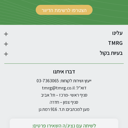
עלינו
TMRG
בעיות בקול
דברו איתנו
ייעוץ ושירות לקוחות: 03-7363065
דוא"ל:
tmrg@tmrg.co.il
סניף ראשי -מרכז – תל אביב
סניף צפון – חדרה
מען למכתבים: ת.ד. 916 רמת גן
לשיחה עם נציג/ה השאירו פרטים: