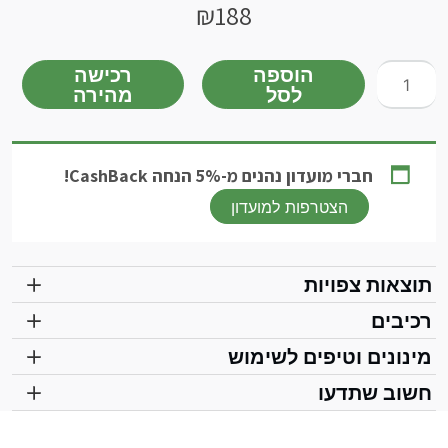
₪
188
כמות
הוספה
רכישה
לסל
מהירה
של
תמצית
מס'
77
חברי מועדון נהנים מ-5% הנחה CashBack!
-
הצטרפות למועדון
TMRG
Deeper
-
תוצאות צפויות
לשיפור
גוון
רכיבים
ו'עומק'
מינונים וטיפים לשימוש
הקול
חשוב שתדעו