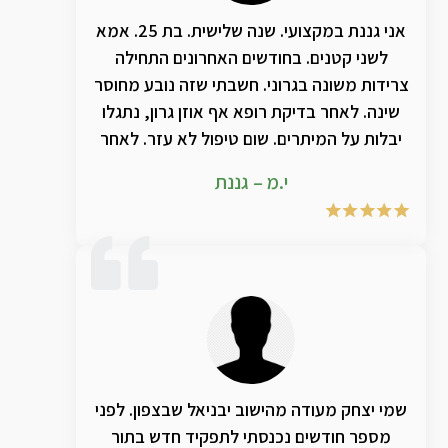
אני גננת במקצועי. שנה שלישית. בת 25. אמא
לשני קטנים. בחודשים האחרונים התחילה
צרידות משונה בגרוני. חשבתי שזה נובע מחוסר
שינה. לאחר בדיקת רופא אף אוזן גרון, נתגלו
יבלות על המיתרים. שום טיפול לא עזר. לאחר
שימוש בתמצית הטבעית של טי אמ אר ג'י חל
י.מ – גננת
שיפור אדיר במצב הצרידות. ממליצה בחום!!
שמי יצחק מעודה מהישוב יבניאל שבצפון. לפני
מספר חודשים נכנסתי לתפקיד חדש בתור