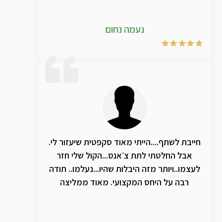
עבר 24 שעות וכבר תפנית חדה. אני שומע את
עצמי שר ומזמזם! חזרתי לשיעורים מלאים! יש
נעמה נחום
משהו חזק ועוצמתי בתמציות האלו! וריחם
הנודף למרחוק יעיד על זאת. ולכן אחי, אחותי,
לכו על זה! צחצחו גרונכם הניחר! תודה
חייבת לשתף....הייתי מאוד סקפטית שיעזור לי.
אבל החלטתי לתת צ׳אנס...הקול שלי חזר
לעצמו..ויותר מזה היבלות שהיו...נעלמו.. תודה
רבה על היחס המקצועי. מאוד ממליצה