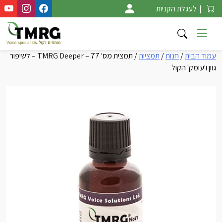
Ski
|
לעגלת הקניות
t
conten
עמוד הבית
/
חנות
/
תמציות
/ תמצית מס' 77 – TMRG Deeper – לשיפור
גוון ו'עומק' הקול