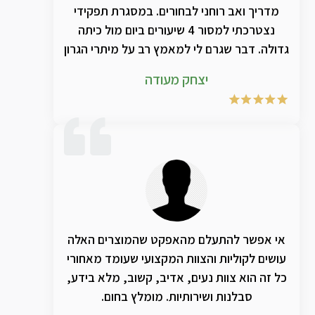
מדריך ואב רוחני לבחורים. במסגרת תפקידי
נצטרכתי למסור 4 שיעורים ביום מול כיתה
גדולה. דבר שגרם לי למאמץ רב על מיתרי הגרון
עד כדי שלאחר 4 חודשים לקיתי בצרידות
יצחק מעודה
כרונית. תחושה לא נוחה בגרון. נפיחות. ממש
קושי עצום לדבר. הדבר הסב לי עגמת נפש
מרובה- מה עושים? מיתרי הקול הם כלי
מלאכתי. הלכתי לרופא וקיבלתי כמובן
אנטיביוטיקה שאת הכדורים שתיתי ברציפות
ושום דבר לא השתנה. תוך כדי רכשתי מחנות
טבע/מרקחת מסוימת מוצר שמזכרוני מדובר
עליו רבות להקלה על מיתרי הקול. ותוך זמן קצר
נכנעתי שוב להרגשה המעצבנת ששוב כספי
אי אפשר להתעלם מהאפקט שהמוצרים האלה
הונח על קרני הצבי. בדרך לא דרך קיבלתי את
עושים לקוליות והצוות המקצועי שעומד מאחורי
הפרוספקט של מכון קול וממש שוכנעתי שפה
כל זה הוא צוות נעים, אדיב, קשוב, מלא בידע,
זה ענין אחר לגמרי. הרמתי טלפון והזמינו לי 2
סבלנות ושירותיות. מומלץ בחום.
תמציות מהחזקות. קצת יקר והרבה מר… לא