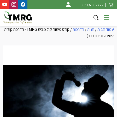
Ski
|
לעגלת הקניות
t
conten
עמוד הבית
/
חנות
/
הדרכות
/ קורס פיתוח קול מבית TMRG- הדרכה קולית
לשירה ודיבור (בני)