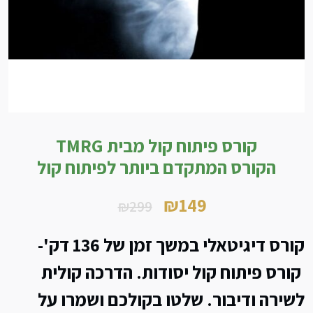
קורס פיתוח קול מבית TMRG
הקורס המתקדם ביותר לפיתוח קול
₪
149
₪
299
המחיר
המחיר
קורס דיגיטאלי במשך זמן של
136
דק'-
הנוכחי
המקורי
קורס פיתוח קול יסודות. הדרכה קולית
היה:
הוא:
לשירה ודיבור. שלטו בקולכם ושמרו על
₪299.
₪149.