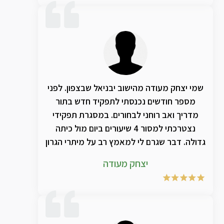
את ההתחדשות והשידרוג הנוסף על השנה
שקדמה לה.. אחזור ואומר תודה ענקיתתתת
ושוב תודה לקב"ה ששמכם בעולמינו ❤️
שמי יצחק מעודה מהישוב יבניאל שבצפון. לפני
מספר חודשים נכנסתי לתפקיד חדש בתור
מדריך ואב רוחני לבחורים. במסגרת תפקידי
נצטרכתי למסור 4 שיעורים ביום מול כיתה
גדולה. דבר שגרם לי למאמץ רב על מיתרי הגרון
עד כדי שלאחר 4 חודשים לקיתי בצרידות
יצחק מעודה
כרונית. תחושה לא נוחה בגרון. נפיחות. ממש
קושי עצום לדבר. הדבר הסב לי עגמת נפש
מרובה- מה עושים? מיתרי הקול הם כלי
מלאכתי. הלכתי לרופא וקיבלתי כמובן
אנטיביוטיקה שאת הכדורים שתיתי ברציפות