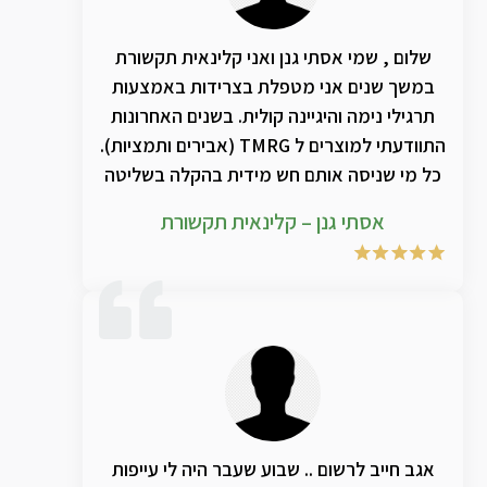
שלום , שמי אסתי גנן ואני קלינאית תקשורת
במשך שנים אני מטפלת בצרידות באמצעות
תרגילי נימה והיגיינה קולית. בשנים האחרונות
התוודעתי למוצרים ל TMRG (אבירים ותמציות).
כל מי שניסה אותם חש מידית בהקלה בשליטה
מייטבית בחלל התהודה הקדמי , ביפור בצרידות
אסתי גנן – קלינאית תקשורת
. שילוב בין התרגילים המוצרים ואביר TPV מביא
בהחלט לאיכות חדשה ומשמעותית לטיפול
אגב חייב לרשום .. שבוע שעבר היה לי עייפות