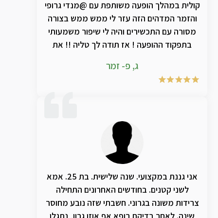
קולית במהלך הופעה משותפת עם @מנדי גרופי
והזמר המדהים הזה עזר לי ממש ממש בצורה
מסורה עם התכשירים והיה לי שיפור משמעותי
בתפקוד ההופעה ! אז תודה לך טליה !! את
מצילה אותנו ! ותודה ענקית למנדי שמעבר
ג, פ- זמר
לזמר ענק , בן אדם מדהים ❣
אני גננת במקצועי. שנה שלישית. בת 25. אמא
לשני קטנים. בחודשים האחרונים התחילה
צרידות משונה בגרוני. חשבתי שזה נובע מחוסר
שינה. לאחר בדיקת רופא אף אוזן גרון, נתגלו