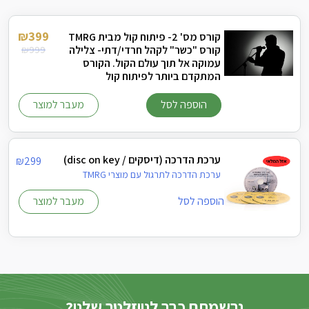
₪
399
קורס מס' 2- פיתוח קול מבית TMRG
קורס "כשר" לקהל חרדי/דתי- צלילה
999
₪
המחיר
המחיר
עמוקה אל תוך עולם הקול. הקורס
הנוכחי
המקורי
המתקדם ביותר לפיתוח קול
היה:
הוא:
₪999.
₪399.
הוספה לסל
מעבר למוצר
למוצ
זה
יש
ערכת הדרכה (דיסקים / disc on key)
₪
299
מספ
ערכת הדרכה לתרגול עם מוצרי TMRG
סוגים
ניתן
הוספה לסל
מעבר למוצר
לבחו
את
האפש
בעמו
המוצ
נרשמתם כבר לניוזלטר שלנו?