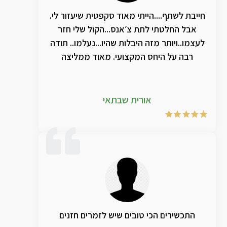
הופעה ארוכה של שעתיים כאילו לפניכן לא הייתי
משותק מבחינה קולית. אני כל כך ממליץ לכל
חייבת לשתף....הייתי מאוד סקפטית שיעזור לי.
זמר ובמיוחד זמרים שעובדים ומופיעים
אבל החלטתי לתת צ׳אנס...הקול שלי חזר
שלפעמים הקול מתעייף או נשחק. להחזיק אצלו
לעצמו..ויותר מזה היבלות שהיו...נעלמו.. תודה
את התכשירים האלה כי זה עבד עלי ספציפית
רבה על היחס המקצועי. מאוד ממליצה
כמו קסם.
אורית שבתאי
התכשירים הכי טובים שיש לזמרים חזנים