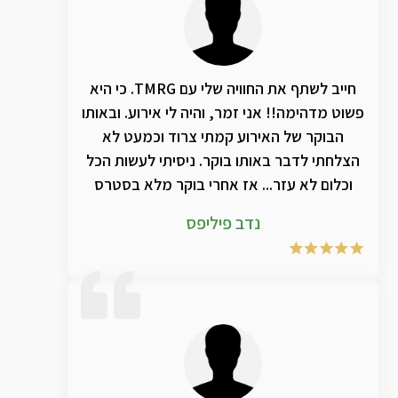
חייב לשתף את החוויה שלי עם TMRG. כי היא
פשוט מדהימה!! אני זמר, והיה לי אירוע. ובאותו
הבוקר של האירוע קמתי צרוד וכמעט לא
הצלחתי לדבר באותו בוקר. ניסיתי לעשות הכל
וכלום לא עזר... אז אחרי בוקר מלא בסטרס
שאני לא אצליח לשיר בערב. המליצו לי על
נדב פיליפס
TMRG ועשיתי הכל כדי לנסות להשיג אותם
והצלחתי. רכשתי את הערכה של הבקבוק
אנאלציה יחד עם תמציות מספר 6 ו 77. וספרי
מספר 5 ו2 וכבר אחרי שעה וחצי של עבודה
במקביל עם הבקבוק אנאלאציה והשמנים, יחד
עם הספרי, וההוראות שקיבלתי מTMRG. לא רק
שהצלחתי לדבר.. הצלחתי לשיר ממש. ולהחזיק