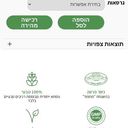
גרסאות
הוספה
רכישה
לסל
מהירה
כמות
של
קורס
תוצאות צפויות
פיתוח
קול
מבית
TMRG-
הדרכה
קולית
לשירה
כשר פרווה
ודיבור
בהשגחת "מחפוד"
נוסחא ייחודית מבוססת רכיבים טבעיים
(בני)
בלבד