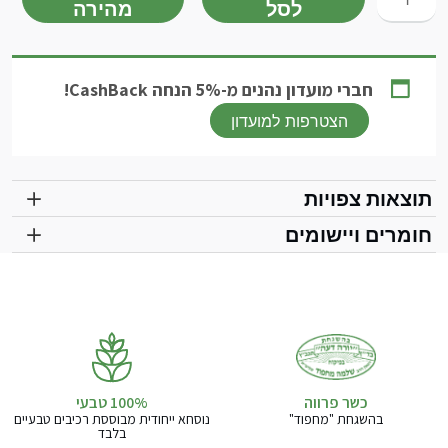
לסל
מהירה
של
מתאם
סינוסים
חברי מועדון נהנים מ-5% הנחה CashBack!
הצטרפות למועדון
תוצאות צפויות
חומרים ויישומים
כשר פרווה
בהשגחת "מחפוד"
נוסחא ייחודית מבוססת רכיבים טבעיים
בלבד