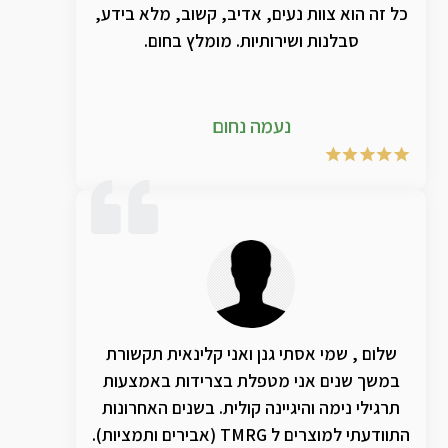
הפרוספקט של מכון קול וממש שוכנעתי שפה
כל זה הוא צוות נעים, אדיב, קשוב, מלא בידע,
זה ענין אחר לגמרי. הרמתי טלפון והזמינו לי 2
סבלנות ושירותיות. מומלץ בחום.
תמציות מהחזקות. קצת יקר והרבה מר… לא
עבר 24 שעות וכבר תפנית חדה. אני שומע את
עצמי שר ומזמזם! חזרתי לשיעורים מלאים! יש
נעמה נחום
משהו חזק ועוצמתי בתמציות האלו! וריחם
הנודף למרחוק יעיד על זאת. ולכן אחי, אחותי,
לכו על זה! צחצחו גרונכם הניחר! תודה
שלום , שמי אסתי גנן ואני קלינאית תקשורת
במשך שנים אני מטפלת בצרידות באמצעות
תרגילי נימה והיגיינה קולית. בשנים האחרונות
התוודעתי למוצרים ל TMRG (אבירים ותמציות).