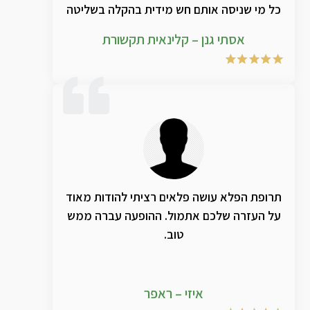
כל מי שניסה אותם חש מידית בהקלה בשליטה
מייטבית בחלל התהודה הקדמי , ביפור בצרידות
אסתי גנן – קלינאית תקשורת
. שילוב בין התרגילים המוצרים ואביר TPV מביא
בהחלט לאיכות חדשה ומשמעותית לטיפול
תרופת הפלא עושה פלאים רציתי להודות מאוד
על העזרה שלכם אתמול. ההופעה עברה ממש
טוב.
איזי – ראפר