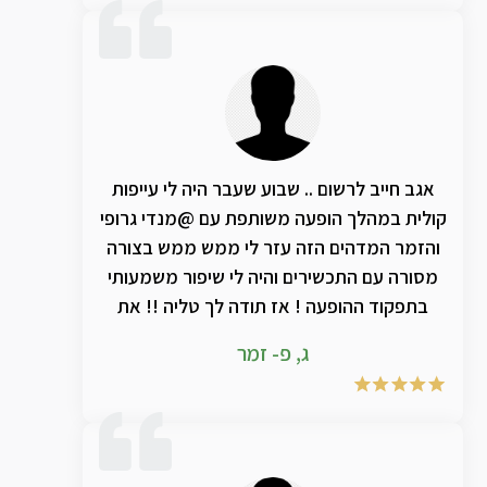
אגב חייב לרשום .. שבוע שעבר היה לי עייפות
קולית במהלך הופעה משותפת עם @מנדי גרופי
והזמר המדהים הזה עזר לי ממש ממש בצורה
מסורה עם התכשירים והיה לי שיפור משמעותי
בתפקוד ההופעה ! אז תודה לך טליה !! את
מצילה אותנו ! ותודה ענקית למנדי שמעבר
ג, פ- זמר
לזמר ענק , בן אדם מדהים ❣