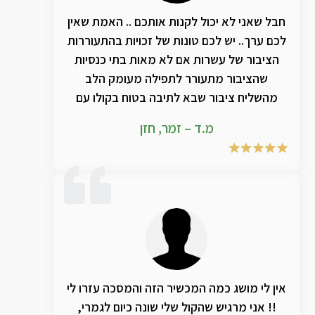
חבל שאני לא יכול לקנות אותכם .. האמת שאין
לכם ערך.. יש לכם טונות של זכויות בהתעוררות
הציבור של עשרות אם לא מאות בתי כנסיות
שהציבור מתעורר לתפילה מעומק הלב
מהשליח ציבור שבא לתיבה בטוח בקולו עם
עוצמה וצלילות לאין שיעור עקב השימוש
מ.ד – זמר, חזן
בחכמה ובמוצרים המדהימים והמפתיעים כל
פעם מחדש .. אין לי מילים לתאר כל שנה מחדש
את ההתחדשות והשידרוג הנוסף על השנה
שקדמה לה.. אחזור ואומר תודה ענקיתתתת
ושוב תודה לקב"ה ששמכם בעולמינו ❤️
אין לי מושג כמה המכשיר הזה והמסכה עזרו לי
!! אני מרגיש שהקול שלי שונה כיום לגמרי,