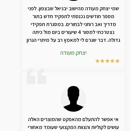
שמי יצחק מעודה מהישוב יבניאל שבצפון. לפני
מספר חודשים נכנסתי לתפקיד חדש בתור
מדריך ואב רוחני לבחורים. במסגרת תפקידי
נצטרכתי למסור 4 שיעורים ביום מול כיתה
גדולה. דבר שגרם לי למאמץ רב על מיתרי הגרון
עד כדי שלאחר 4 חודשים לקיתי בצרידות
יצחק מעודה
כרונית. תחושה לא נוחה בגרון. נפיחות. ממש
קושי עצום לדבר. הדבר הסב לי עגמת נפש
מרובה- מה עושים? מיתרי הקול הם כלי
מלאכתי. הלכתי לרופא וקיבלתי כמובן
אנטיביוטיקה שאת הכדורים שתיתי ברציפות
ושום דבר לא השתנה. תוך כדי רכשתי מחנות
טבע/מרקחת מסוימת מוצר שמזכרוני מדובר
עליו רבות להקלה על מיתרי הקול. ותוך זמן קצר
נכנעתי שוב להרגשה המעצבנת ששוב כספי
אי אפשר להתעלם מהאפקט שהמוצרים האלה
הונח על קרני הצבי. בדרך לא דרך קיבלתי את
עושים לקוליות והצוות המקצועי שעומד מאחורי