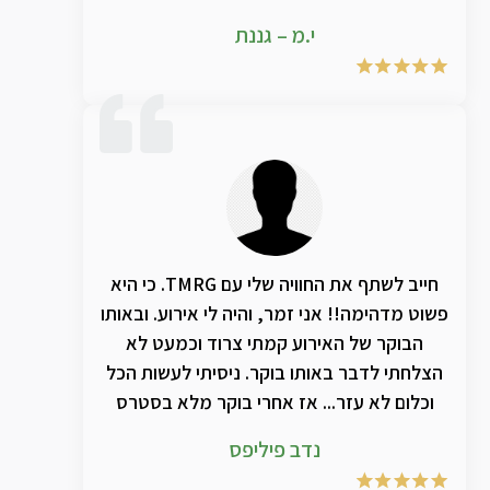
שימוש בתמצית הטבעית של טי אמ אר ג'י חל
י.מ – גננת
שיפור אדיר במצב הצרידות. ממליצה בחום!!
חייב לשתף את החוויה שלי עם TMRG. כי היא
פשוט מדהימה!! אני זמר, והיה לי אירוע. ובאותו
הבוקר של האירוע קמתי צרוד וכמעט לא
הצלחתי לדבר באותו בוקר. ניסיתי לעשות הכל
וכלום לא עזר... אז אחרי בוקר מלא בסטרס
שאני לא אצליח לשיר בערב. המליצו לי על
נדב פיליפס
TMRG ועשיתי הכל כדי לנסות להשיג אותם