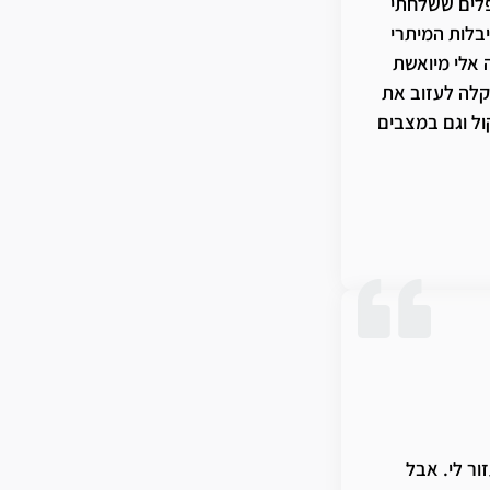
פלים ששלחתי
בלות המיתרי
ה אלי מיואשת
שקלה לעזוב את
ול וגם במצבים
 לאחר סדרת
ותחילת הפקה
וטיפלה במוצרי
ור ניכר בקול
כדי לתחזק את
יחה גם ליישם
ה בטיפולים
ר הצלחה זו
ם הם נטלו זאת
ל ושל התפקוד
ור לי. אבל