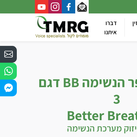
ין
דברו
איתנו
אביזר משפר הנשימה BB דגם
3
Better Brea
יזוק מערכת הנשימה