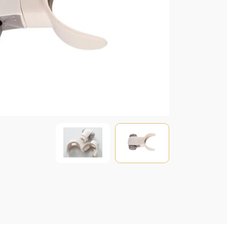
כמות
של
משפר
נשימה
BB
-
דגם
3
אביזר
משפר
הנשימה
(BB
(Better
Breathing
לתרגול
וחיזוק