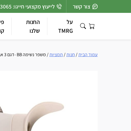
Ski
צור קשר
לייעוץ מקצועי חייגו: 03-7363065
t
conten
על
החנות
פי
TMRG
שלנו
קו
עמוד הבית
/
חנות
/
תמציות
/ משפר נשימה BB -דגם 3 אביזר משפר הנשימה (BB (Better Breathing לתרגול וחיזוק מערכת הנשימה