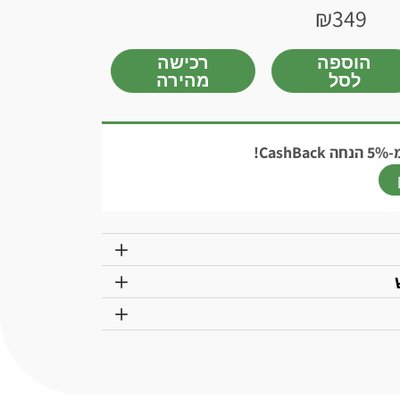
₪
349
הוספה
רכישה
לסל
מהירה
Ca!