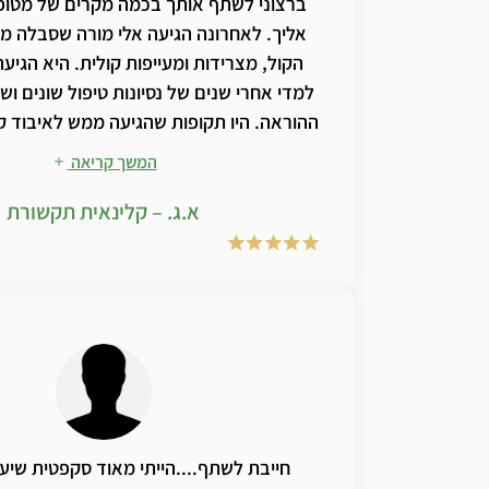
ברצוני לשתף אותך בכמה מקרים של מטו
אליך. לאחרונה הגיעה אלי מורה שסבלה מי
הקול, מצרידות ומעייפות קולית. היא הגיע
למדי אחרי שנים של נסיונות טיפול שונים ו
ההוראה. היו תקופות שהגיעה ממש לאיבוד ק
ה"טובים" שלה קולה היה סדוק ומחוספס.
המשך קריאה
מפגשים בהם עבדנו על נשימה סרעפתית 
א.ג. – קלינאית תקשורת
קולית נכונה, הפניתי אותה אליך. היא רכשה 
טי אמ אר ג'י… ולאחר תקופה קצרה חל שיפ
שלה. משסיימה מיד רכשה שוב את התכשיר 
השיפור. כיום היא חזרה לתיפקוד סדיר ומצל
את הנלמד בטיפולי הקול. מה שלא הצליח
הקודמים אצל קלינאי תקשורת שונים. לאו
התחלתי להפנות אליך גם ילדים ולמרות הטע
באופן סדיר ונצפתה החלמה של מיתרי הקו
הקולי. יישר כוחך
חייבת לשתף....הייתי מאוד סקפטית שיעז