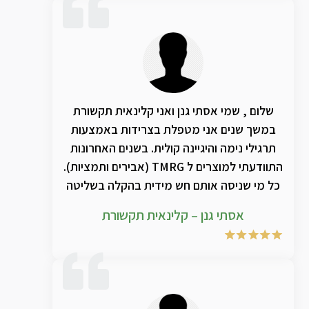
שלום , שמי אסתי גנן ואני קלינאית תקשורת
במשך שנים אני מטפלת בצרידות באמצעות
תרגילי נימה והיגיינה קולית. בשנים האחרונות
התוודעתי למוצרים ל TMRG (אבירים ותמציות).
כל מי שניסה אותם חש מידית בהקלה בשליטה
מייטבית בחלל התהודה הקדמי , ביפור בצרידות
אסתי גנן – קלינאית תקשורת
. שילוב בין התרגילים המוצרים ואביר TPV מביא
בהחלט לאיכות חדשה ומשמעותית לטיפול