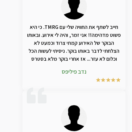
חייב לשתף את החוויה שלי עם TMRG. כי היא
פשוט מדהימה!! אני זמר, והיה לי אירוע. ובאותו
הבוקר של האירוע קמתי צרוד וכמעט לא
הצלחתי לדבר באותו בוקר. ניסיתי לעשות הכל
וכלום לא עזר... אז אחרי בוקר מלא בסטרס
שאני לא אצליח לשיר בערב. המליצו לי על
נדב פיליפס
TMRG ועשיתי הכל כדי לנסות להשיג אותם
והצלחתי. רכשתי את הערכה של הבקבוק
אנאלציה יחד עם תמציות מספר 6 ו 77. וספרי
מספר 5 ו2 וכבר אחרי שעה וחצי של עבודה
במקביל עם הבקבוק אנאלאציה והשמנים, יחד
עם הספרי, וההוראות שקיבלתי מTMRG. לא רק
שהצלחתי לדבר.. הצלחתי לשיר ממש. ולהחזיק
הופעה ארוכה של שעתיים כאילו לפניכן לא הייתי