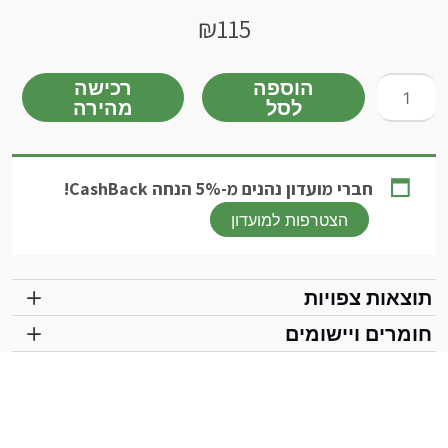
₪
115
כמות
הוספה
רכישה
לסל
מהירה
של
גלשון-מאמן
שרירי
לשון
חברי מועדון נהנים מ-5% הנחה CashBack!
Tongue
הצטרפות למועדון
Muscle
Trainer
תוצאות צפויות
חומרים ויישומים