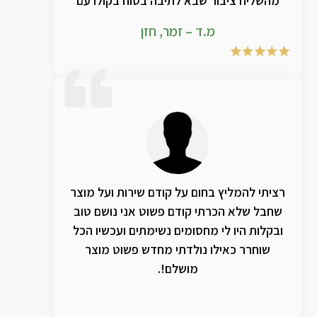
מהשליח ציבור שבא לתיבה בטוח בקולו עם
עוצמה וצלילות לאין שיעור עקב השימוש
מ.ד – זמר, חזן
בחכמה ובמוצרים המדהימים והמפתיעים כל
פעם מחדש .. אין לי מילים לתאר כל שנה מחדש
את ההתחדשות והשידרוג הנוסף על השנה
שקדמה לה.. אחזור ואומר תודה ענקיתתתת
ושוב תודה לקב"ה ששמכם בעולמינו ❤️
רציתי להמליץ בחום על קודם שירות ועל מוצר
שחבל שלא הכרתי קודם פשוט אני נושם טוב
ובקלות היו לי מחסומים נשימתים ועכשיו הכל
שוחרר כאילו נולדתי מחדש פשוט מוצר
מושלם!.