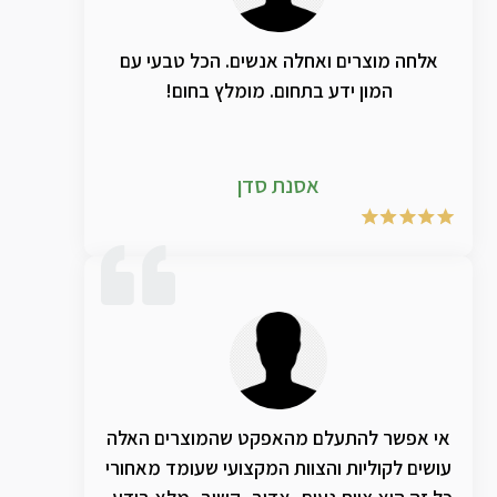
כיום היא חזרה לתיפקוד סדיר ומצליחה גם
ליישם את הנלמד בטיפולי הקול. מה שלא
אלחה מוצרים ואחלה אנשים. הכל טבעי עם
הצליחה בטיפולים הקודמים אצל קלינאי
המון ידע בתחום. מומלץ בחום!
תקשורת שונים. לאור הצלחה זו התחלתי
להפנות אליך גם ילדים ולמרות הטעם הם נטלו
זאת באופן סדיר ונצפתה החלמה של מיתרי
אסנת סדן
הקול ושל התפקוד הקולי. יישר כוחך
אי אפשר להתעלם מהאפקט שהמוצרים האלה
עושים לקוליות והצוות המקצועי שעומד מאחורי