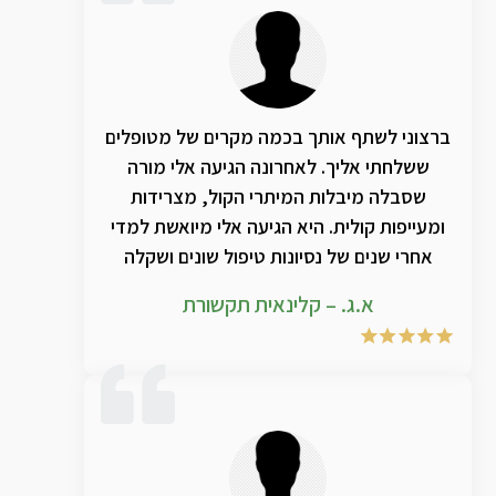
ברצוני לשתף אותך בכמה מקרים של מטופלים
ששלחתי אליך. לאחרונה הגיעה אלי מורה
שסבלה מיבלות המיתרי הקול, מצרידות
ומעייפות קולית. היא הגיעה אלי מיואשת למדי
אחרי שנים של נסיונות טיפול שונים ושקלה
לעזוב את ההוראה. היו תקופות שהגיעה ממש
א.ג. – קלינאית תקשורת
לאיבוד קול וגם במצבים ה"טובים" שלה קולה
היה סדוק ומחוספס. לאחר סדרת מפגשים בהם
עבדנו על נשימה סרעפתית ותחילת הפקה
קולית נכונה, הפניתי אותה אליך. היא רכשה
וטיפלה במוצרי טי אמ אר ג'י… ולאחר תקופה
קצרה חל שיפור ניכר בקול שלה. משסיימה מיד
רכשה שוב את התכשיר כדי לתחזק את השיפור.