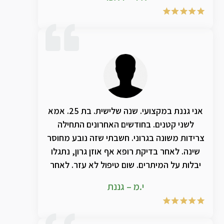
אני גננת במקצועי. שנה שלישית. בת 25. אמא
לשני קטנים. בחודשים האחרונים התחילה
צרידות משונה בגרוני. חשבתי שזה נובע מחוסר
שינה. לאחר בדיקת רופא אף אוזן גרון, נתגלו
יבלות על המיתרים. שום טיפול לא עזר. לאחר
שימוש בתמצית הטבעית של טי אמ אר ג'י חל
י.מ – גננת
שיפור אדיר במצב הצרידות. ממליצה בחום!!