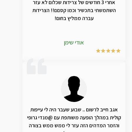
הפרוספקט של מכון קול וממש שוכנעתי שפה
אחרי 3 חודשים של צרידות שכלום לא עזר
זה ענין אחר לגמרי. הרמתי טלפון והזמינו לי 2
השתמשתי בתכשיר וכמו קסםם!! הצרידות
תמציות מהחזקות. קצת יקר והרבה מר… לא
עברה ממליץ בחום!
עבר 24 שעות וכבר תפנית חדה. אני שומע את
עצמי שר ומזמזם! חזרתי לשיעורים מלאים! יש
משהו חזק ועוצמתי בתמציות האלו! וריחם
אודי שימן
הנודף למרחוק יעיד על זאת. ולכן אחי, אחותי,
לכו על זה! צחצחו גרונכם הניחר! תודה
אגב חייב לרשום .. שבוע שעבר היה לי עייפות
קולית במהלך הופעה משותפת עם @מנדי גרופי
והזמר המדהים הזה עזר לי ממש ממש בצורה