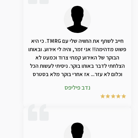
חייב לשתף את החוויה שלי עם TMRG. כי היא
פשוט מדהימה!! אני זמר, והיה לי אירוע. ובאותו
הבוקר של האירוע קמתי צרוד וכמעט לא
הצלחתי לדבר באותו בוקר. ניסיתי לעשות הכל
וכלום לא עזר... אז אחרי בוקר מלא בסטרס
שאני לא אצליח לשיר בערב. המליצו לי על
נדב פיליפס
TMRG ועשיתי הכל כדי לנסות להשיג אותם
והצלחתי. רכשתי את הערכה של הבקבוק
אנאלציה יחד עם תמציות מספר 6 ו 77. וספרי
מספר 5 ו2 וכבר אחרי שעה וחצי של עבודה
במקביל עם הבקבוק אנאלאציה והשמנים, יחד
עם הספרי, וההוראות שקיבלתי מTMRG. לא רק