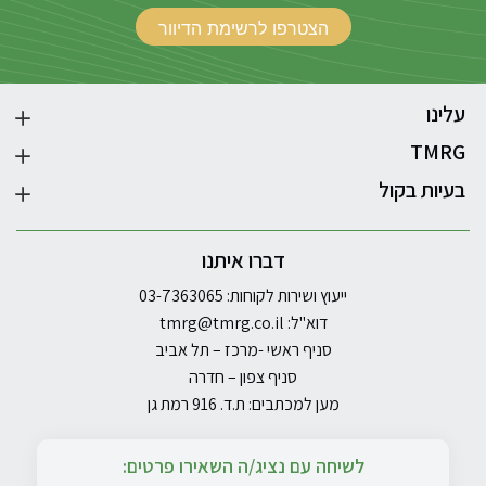
עלינו
TMRG
בעיות בקול
דברו איתנו
ייעוץ ושירות לקוחות: 03-7363065
דוא"ל:
tmrg@tmrg.co.il
סניף ראשי -מרכז – תל אביב
סניף צפון – חדרה
מען למכתבים: ת.ד. 916 רמת גן
לשיחה עם נציג/ה השאירו פרטים: