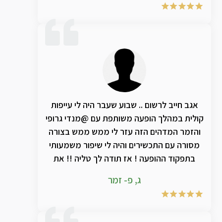
פעם מחדש .. אין לי מילים לתאר כל שנה מחדש
את ההתחדשות והשידרוג הנוסף על השנה
שקדמה לה.. אחזור ואומר תודה ענקיתתתת
ושוב תודה לקב"ה ששמכם בעולמינו ❤️
אגב חייב לרשום .. שבוע שעבר היה לי עייפות
קולית במהלך הופעה משותפת עם @מנדי גרופי
והזמר המדהים הזה עזר לי ממש ממש בצורה
מסורה עם התכשירים והיה לי שיפור משמעותי
בתפקוד ההופעה ! אז תודה לך טליה !! את
מצילה אותנו ! ותודה ענקית למנדי שמעבר
ג, פ- זמר
לזמר ענק , בן אדם מדהים ❣