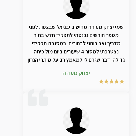
שמי יצחק מעודה מהישוב יבניאל שבצפון. לפני
מספר חודשים נכנסתי לתפקיד חדש בתור
מדריך ואב רוחני לבחורים. במסגרת תפקידי
נצטרכתי למסור 4 שיעורים ביום מול כיתה
גדולה. דבר שגרם לי למאמץ רב על מיתרי הגרון
עד כדי שלאחר 4 חודשים לקיתי בצרידות
יצחק מעודה
כרונית. תחושה לא נוחה בגרון. נפיחות. ממש
קושי עצום לדבר. הדבר הסב לי עגמת נפש
מרובה- מה עושים? מיתרי הקול הם כלי
מלאכתי. הלכתי לרופא וקיבלתי כמובן
אנטיביוטיקה שאת הכדורים שתיתי ברציפות
ושום דבר לא השתנה. תוך כדי רכשתי מחנות
טבע/מרקחת מסוימת מוצר שמזכרוני מדובר
עליו רבות להקלה על מיתרי הקול. ותוך זמן קצר