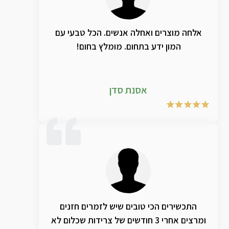
שהצלחתי לדבר.. הצלחתי לשיר ממש. ולהחזיק
הופעה ארוכה של שעתיים כאילו לפניכן לא הייתי
משותק מבחינה קולית. אני כל כך ממליץ לכל
אלחה מוצרים ואחלה אנשים. הכל טבעי עם
זמר ובמיוחד זמרים שעובדים ומופיעים
המון ידע בתחום. מומלץ בחום!
שלפעמים הקול מתעייף או נשחק. להחזיק אצלו
את התכשירים האלה כי זה עבד עלי ספציפית
כמו קסם.
אסנת סדן
התכשירים הכי טובים שיש לזמרים חזנים
ומרצים אחרי 3 חודשים של צרידות שכלום לא