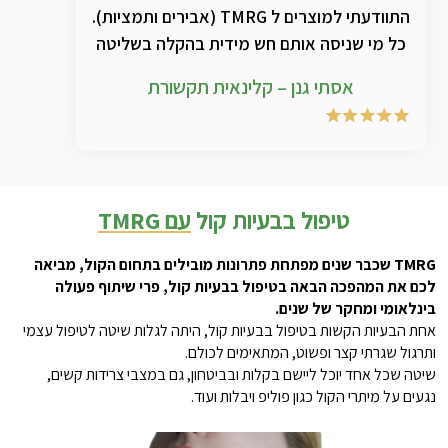
התוודעתי למוצרים ל TMRG (אבירים ותמציות).
כל מי שניסה אותם חש מידית בהקלה בשליטה
מייטבית בחלל התהודה הקדמי , ביפור בצרידות
אסתי גנן – קלינאית תקשורת
. שילוב בין התרגילים המוצרים ואביר TPV מביא
בהחלט לאיכות חדשה ומשמעותית לטיפול
טיפול בבעיות קול
עם TMRG
TMRG שכבר שנים מפתחת פתרונות מובילים בתחום הקול, מביאה
לכם את המהפכה הבאה בטיפול בבעיות קול, פרי שיתוף פעולה
בינלאומי ומחקר של שנים.
אחת הבעיות הקשות בטיפול בבעיות קול, היתה לגלות שיטה לטיפול עצמי
ותרגול שגרתי קצר ופשוט, המתאימים לכולם.
שיטה שכל אחד יוכל ליישם בקלות ובביטחון, גם במצבי צרידות קשים,
נגעים על מיתרי הקול כגון פוליפ ויבלות ועוד.