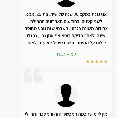
אני גננת במקצועי. שנה שלישית. בת 25. אמא
לשני קטנים. בחודשים האחרונים התחילה
צרידות משונה בגרוני. חשבתי שזה נובע מחוסר
שינה. לאחר בדיקת רופא אף אוזן גרון, נתגלו
יבלות על המיתרים. שום טיפול לא עזר. לאחר
שימוש בתמצית הטבעית של טי אמ אר ג'י חל
י.מ – גננת
שיפור אדיר במצב הצרידות. ממליצה בחום!!
אין לי מושג כמה המכשיר הזה והמסכה עזרו לי