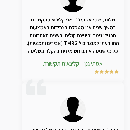
שלום , שמי אסתי גנן ואני קלינאית תקשורת
במשך שנים אני מטפלת בצרידות באמצעות
תרגילי נימה והיגיינה קולית. בשנים האחרונות
התוודעתי למוצרים ל TMRG (אבירים ותמציות).
כל מי שניסה אותם חש מידית בהקלה בשליטה
מייטבית בחלל התהודה הקדמי , ביפור בצרידות
אסתי גנן – קלינאית תקשורת
. שילוב בין התרגילים המוצרים ואביר TPV מביא
בהחלט לאיכות חדשה ומשמעותית לטיפול
ברצוני לשתף אותך בכמה מקרים של מטופלים