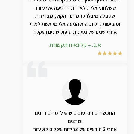
ששלחתי אליך. לאחרונה הגיעה אלי מורה
שסבלה מיבלות המיתרי הקול, מצרידות
ומעייפות קולית. היא הגיעה אלי מיואשת למדי
אחרי שנים של נסיונות טיפול שונים ושקלה
לעזוב את ההוראה. היו תקופות שהגיעה ממש
א.ג. – קלינאית תקשורת
לאיבוד קול וגם במצבים ה"טובים" שלה קולה
היה סדוק ומחוספס. לאחר סדרת מפגשים בהם
עבדנו על נשימה סרעפתית ותחילת הפקה
קולית נכונה, הפניתי אותה אליך. היא רכשה
וטיפלה במוצרי טי אמ אר ג'י… ולאחר תקופה
קצרה חל שיפור ניכר בקול שלה. משסיימה מיד
רכשה שוב את התכשיר כדי לתחזק את השיפור.
כיום היא חזרה לתיפקוד סדיר ומצליחה גם
ליישם את הנלמד בטיפולי הקול. מה שלא
התכשירים הכי טובים שיש לזמרים חזנים
הצליחה בטיפולים הקודמים אצל קלינאי
ומרצים
תקשורת שונים. לאור הצלחה זו התחלתי
אחרי 3 חודשים של צרידות שכלום לא עזר