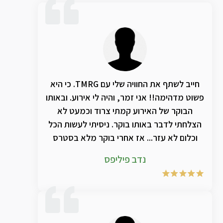
חייב לשתף את החוויה שלי עם TMRG. כי היא
פשוט מדהימה!! אני זמר, והיה לי אירוע. ובאותו
הבוקר של האירוע קמתי צרוד וכמעט לא
הצלחתי לדבר באותו בוקר. ניסיתי לעשות הכל
וכלום לא עזר... אז אחרי בוקר מלא בסטרס
שאני לא אצליח לשיר בערב. המליצו לי על
נדב פיליפס
TMRG ועשיתי הכל כדי לנסות להשיג אותם
והצלחתי. רכשתי את הערכה של הבקבוק
אנאלציה יחד עם תמציות מספר 6 ו 77. וספרי
מספר 5 ו2 וכבר אחרי שעה וחצי של עבודה
במקביל עם הבקבוק אנאלאציה והשמנים, יחד