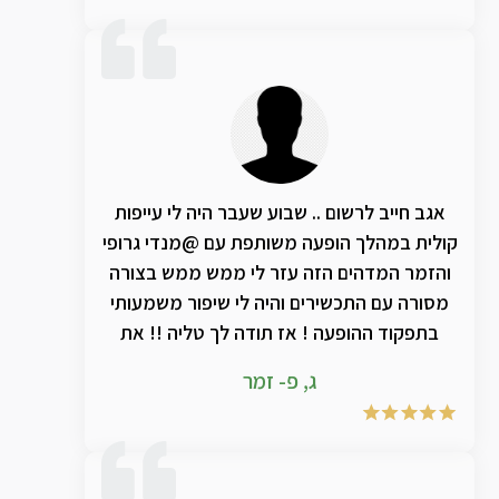
אגב חייב לרשום .. שבוע שעבר היה לי עייפות
קולית במהלך הופעה משותפת עם @מנדי גרופי
והזמר המדהים הזה עזר לי ממש ממש בצורה
מסורה עם התכשירים והיה לי שיפור משמעותי
בתפקוד ההופעה ! אז תודה לך טליה !! את
מצילה אותנו ! ותודה ענקית למנדי שמעבר
ג, פ- זמר
לזמר ענק , בן אדם מדהים ❣