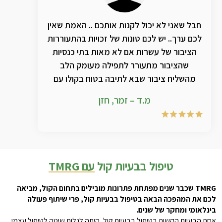
חבל שאני לא יכול לקנות אותכם .. האמת שאין
לכם ערך.. יש לכם טונות של זכויות בהתעוררות
הציבור של עשרות אם לא מאות בתי כנסיות
שהציבור מתעורר לתפילה מעומק הלב
מהשליח ציבור שבא לתיבה בטוח בקולו עם
עוצמה וצלילות לאין שיעור עקב השימוש
מ.ד – זמר, חזן
בחכמה ובמוצרים המדהימים והמפתיעים כל
פעם מחדש .. אין לי מילים לתאר כל שנה מחדש
את ההתחדשות והשידרוג הנוסף על השנה
שקדמה לה.. אחזור ואומר תודה ענקיתתתת
ושוב תודה לקב"ה ששמכם בעולמינו ❤️
טיפול בבעיות קול
עם TMRG
TMRG שכבר שנים מפתחת פתרונות מובילים בתחום הקול, מביאה
לכם את המהפכה הבאה בטיפול בבעיות קול, פרי שיתוף פעולה
בינלאומי ומחקר של שנים.
אחת הבעיות הקשות בטיפול בבעיות קול, היתה לגלות שיטה לטיפול עצמי