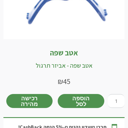
אטב שפה
אטב שפה - אביזר תרגול
₪
45
כמות
הוספה
רכישה
לסל
מהירה
של
אטב
שפה
חברי מועדון נהנים מ-5% הנחה CashBack!