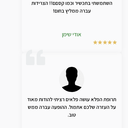
להפנות אליך גם ילדים ולמרות הטעם הם נטלו
השתמשתי בתכשיר וכמו קסםם!! הצרידות
זאת באופן סדיר ונצפתה החלמה של מיתרי
עברה ממליץ בחום!
הקול ושל התפקוד הקולי. יישר כוחך
אודי שימן
תרופת הפלא עושה פלאים רציתי להודות מאוד
על העזרה שלכם אתמול. ההופעה עברה ממש
טוב.