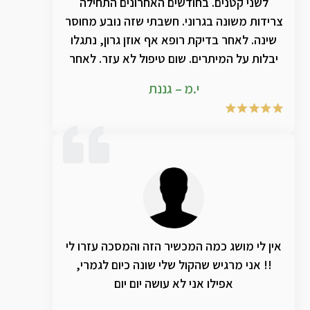
לשני קטנים. בחודשים האחרונים התחילה
צרידות משונה בגרוני. חשבתי שזה נובע מחוסר
שינה. לאחר בדיקת רופא אף אוזן גרון, נתגלו
יבלות על המיתרים. שום טיפול לא עזר. לאחר
שימוש בתמצית הטבעית של טי אמ אר ג'י חל
י.מ – גננת
שיפור אדיר במצב הצרידות. ממליצה בחום!!
אין לי מושג כמה המכשיר הזה והמסכה עזרו לי
!! אני מרגיש שהקול שלי שונה כיום לגמרי,
אפילו אני לא עושה יום יום