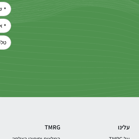
עלינו
TMRG
על TMRG
המלצות וסיפורי הצלחה