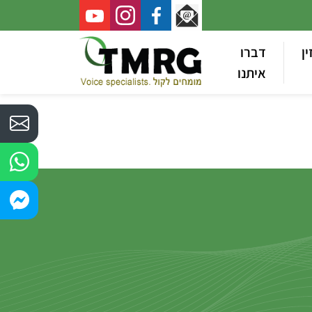
ין
דברו
איתנו