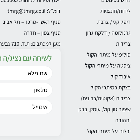
ליחות/חומציות
דוא"ל:
tmrg@tmrg.co.il
ריפלוקס / צרבת
סניף ראשי -מרכז – תל אביב
גרנולומה / דלקת גרון
סניף צפון – חדרה
צרידות
מען למכתבים: ת.ד. 710 גבעתייים 5340813
פוליפ על מיתרי הקול
לשיחה עם נציג/ה ה
ציסטה על מיתרי הקול
איבוד קול
בצקת במיתרי הקול
צרידות (אקוטית/כרונית)
שיפור גוון קול, עומק, ברק
ותהודה
יבלות על מיתרי הקול