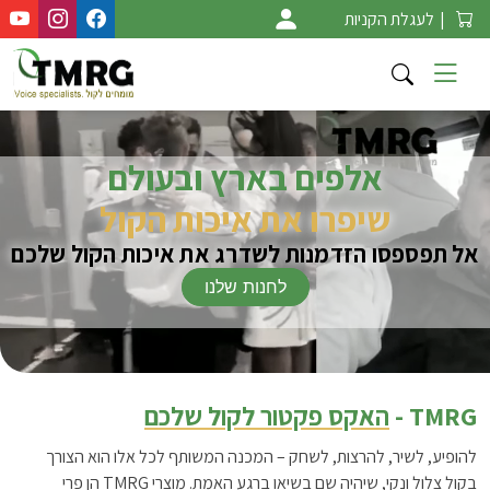
Ski
|
לעגלת הקניות
t
conten
אלפים בארץ ובעולם
שיפרו את איכות הקול
אל תפספסו הזדמנות לשדרג את איכות הקול שלכם
לחנות שלנו
TMRG -
האקס פקטור לקול שלכם
להופיע, לשיר, להרצות, לשחק – המכנה המשותף לכל אלו הוא הצורך
בקול צלול ונקי, שיהיה שם בשיאו ברגע האמת. מוצרי TMRG הן פרי