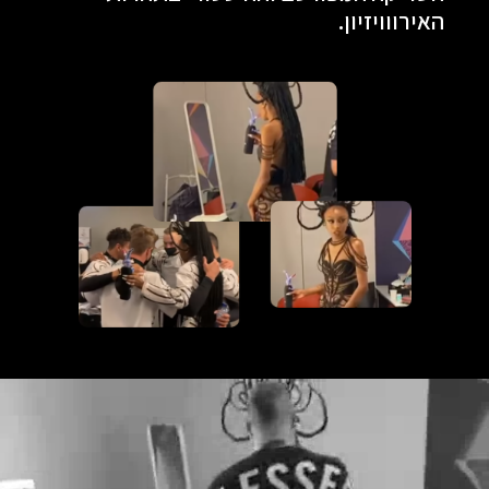
האירווויזיון.