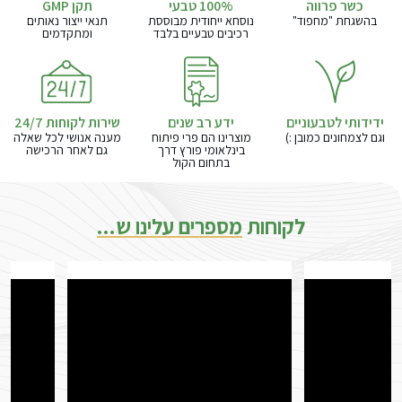
כשר פרווה
תקן GMP
בהשגחת "מחפוד"
נוסחא ייחודית מבוססת
תנאי ייצור נאותים
רכיבים טבעיים בלבד
ומתקדמים
ידידותי לטבעוניים
ידע רב שנים
שירות לקוחות 24/7
וגם לצמחונים כמובן :)
מוצרינו הם פרי פיתוח
מענה אנושי לכל שאלה
בינלאומי פורץ דרך
גם לאחר הרכישה
בתחום הקול
לקוחות
מספרים עלינו ש...