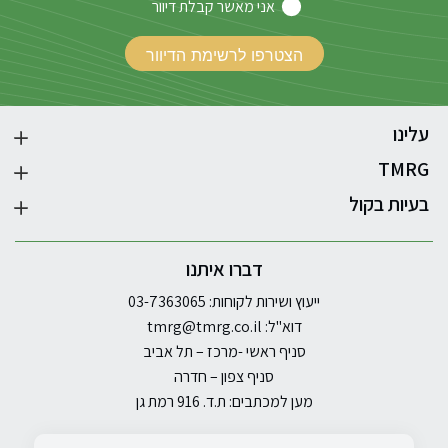
אני מאשר קבלת דיוור
עלינו
TMRG
בעיות בקול
דברו איתנו
ייעוץ ושירות לקוחות: 03-7363065
דוא"ל:
tmrg@tmrg.co.il
סניף ראשי -מרכז – תל אביב
סניף צפון – חדרה
מען למכתבים: ת.ד. 916 רמת גן