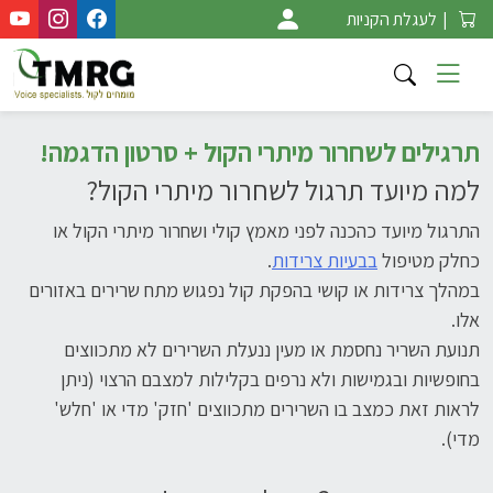
Ski
|
לעגלת הקניות
t
conten
תרגילים לשחרור מיתרי הקול + סרטון הדגמה!
למה מיועד תרגול לשחרור מיתרי הקול?
התרגול מיועד כהכנה לפני מאמץ קולי ושחרור מיתרי הקול או
כחלק מטיפול
בבעיות צרידות
.
במהלך צרידות או קושי בהפקת קול נפגוש מתח שרירים באזורים
אלו.
תנועת השריר נחסמת או מעין ננעלת השרירים לא מתכווצים
בחופשיות ובגמישות ולא נרפים בקלילות למצבם הרצוי (ניתן
לראות זאת כמצב בו השרירים מתכווצים 'חזק' מדי או 'חלש'
מדי).