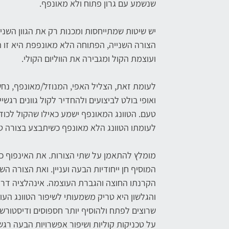
שנשמע עם גרון פתוח ולא מאונפף.
יש שיטות שמתייחסות ומכנות רק את הגוון השני 
הצורה השנייה, הפתוחה הלא מאונפפת היא זו
ועוצמת הקול ומגבירה את הווליום הקולי.
לעומת זאת, הצליל האפי, המנוזל/מאונפף, נחשב 
ואופי בולט לביצועים ולהחדיר לקול גוונים רגש
טעם. הטוונג המאונפף ישמע כאילו שהקול לכוד
לעומתו הטוונג הלא מאונפף כשיתבצע בצורה טהו
מומלץ להתאמן על שתי הצורות. את האינפוף כד
המוסיף חן ייחודיות הבעה ועניין. ואת הצורה ה
הקרנתו החוצה והגברת העוצמה. אינהלציה דרך
והגלשון היא טריק משמעותי לשיפור הטוונג העו
שרוצים לפתח ולהוסיף יותר חספוסים ודיסטורשנ
על טכניקות קוליות ושיפור אפשרויות הבעה רגש