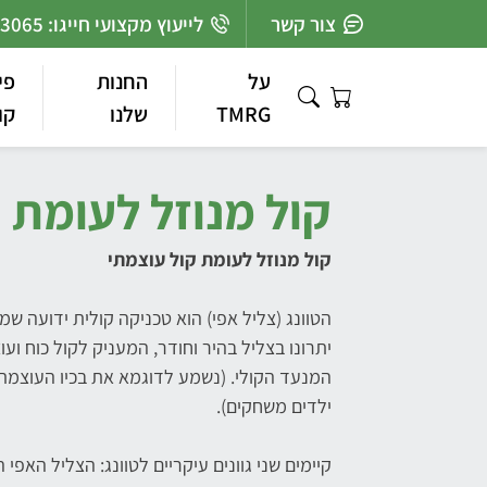
Ski
צור קשר
לייעוץ מקצועי חייגו: 03-7363065
t
conten
על
החנות
פי
TMRG
שלנו
קו
קול מנוזל לעומת 
קול מנוזל לעומת קול עוצמתי
הטוונג (צליל אפי) הוא טכניקה קולית ידועה 
יתרונו בצליל בהיר וחודר, המעניק לקול כוח וע
המנעד הקולי. (נשמע לדוגמא את בכיו העוצמתי
ילדים משחקים).
קיימים שני גוונים עיקריים לטוונג: הצליל האפי