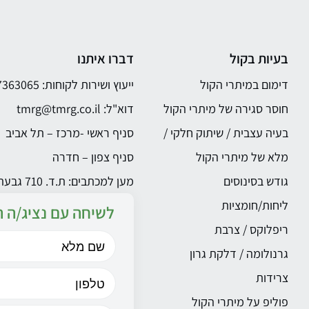
בעיות בקול
דברו איתנו
דימום במיתרי הקול
ייעוץ ושירות לקוחות: 03-7363065
חוסר סגירה של מיתרי הקול
דוא"ל:
tmrg@tmrg.co.il
בעיה עצבית / שיתוק חלקי /
סניף ראשי -מרכז – תל אביב
מלא של מיתרי הקול
סניף צפון – חדרה
גודש בסינוסים
מען למכתבים: ת.ד. 710 גבעתייים 5340813
ליחות/חומציות
לשיחה עם נציג/ה ה
ריפלוקס / צרבת
גרנולומה / דלקת גרון
צרידות
פוליפ על מיתרי הקול