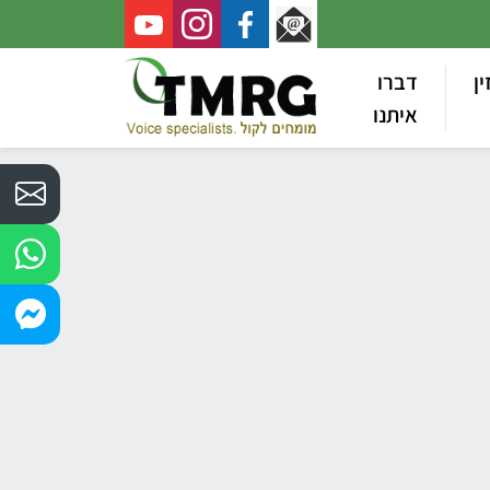
ין
דברו
איתנו