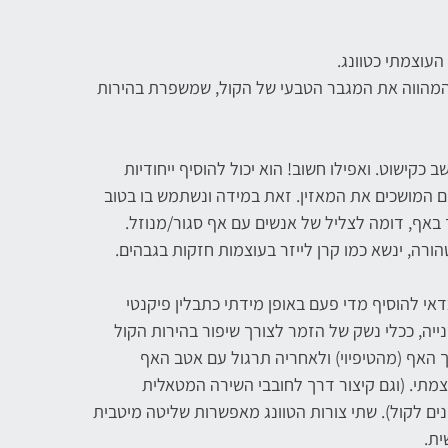
העוצמתי כטוונג.
 המהווה את המגבר הטבעי של הקול, שמשפרת בהירות
כקישוט. ואפילו חשוב! הוא יכול להוסיף ייחודיות
יים המושכים את המאזין. זאת במידה ונשתמש בו בטוב
 באף, דומה לצליל של אנשים עם אף סגור/מנוזל.
רה, ינשא כמו קרן לייזר בעוצמות חזקות בגבהים.
אי להוסיף מדי פעם באופן מידתי כתבלין פיקנטי
שנייה, ככלי נשק של הזמר לצורך שיפור בהירות הקול
 האף (מהטיפיוי) ולאחריה תרגול עם אטב האף
צמתי. (וגם קיצור דרך לחובבי השירה המטאלית
ים לקול). שתי צורות הטוונג מאפשרות שליטה מיטבית
ית.