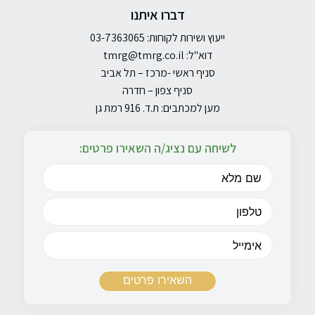
דברו איתנו
ייעוץ ושירות לקוחות: 03-7363065
דוא"ל:
tmrg@tmrg.co.il
סניף ראשי -מרכז – תל אביב
סניף צפון – חדרה
מען למכתבים: ת.ד. 916 רמת גן
לשיחה עם נציג/ה השאירו פרטים: