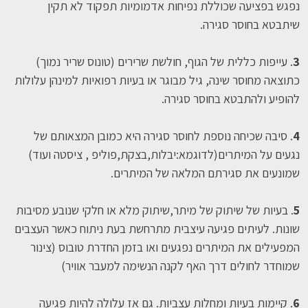
נפגש בפציעה שכוללת נפיחות אדמומיות תפקוד לא תקין
שיתבטא בחוסר סגירה.
3
. עייפות כללית של הגוף, חולשת שרירים (טונוס שריר נמוך)
כתוצאה מחוסר שינה, גיל מבוגר או בעיות רפואיות למינהן עלולות
להופיע ולהתבטא בחוסר סגירה.
4
. סיבה שכיחה נוספת לחוסר סגירה היא כמובן המצאותם של
נגעים על המיתרים(לדוגמא:יבלות,בצקת,פוליפ , ציסטה ועוד)
שמונעים את סגירתם המלאה של המיתרים.
5
. בעיות של שיתוק של מיתר,שיתוק מלא או חלקי שנובע מסיבות
שונות. לעיתים פגיעה עיצבית מתרחשת בעת ניתוח כאשר העצבים
המפעילים את המיתרים נפגעים ואו בזמן החדרת טובוס (צינור
שמוחדר לחולים דרך האף לקנה הנשימה למעבר אוויר)
6
. קיימות בעיות ומחלות עצביות. גם אז עלולה להיות פגיעה