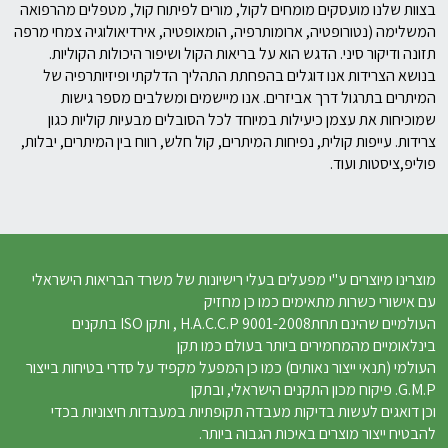
בצוות שלנו מועסקים מומחים לקול, מורים לפיתוח קול, מטפלים מהרפואה
המשלימה (נטורופטיה, ארומותרפיה, הומאופטיה, אירדיאולוגיה צמחי מרפה
תזונה ודיקור סיני. הדגש הוא על בריאות הקול ושיפור היכולות הקוליות.
בנושא הצרידות אנו דוגלים בהפחתת התהליך הדלקתי ופיזיותרפיה של
המיתרים בתרגול דרך אביזרים. אנו מיישמים ומשלבים מספר גישות
שמוכיחות את עצמן כיעילות במיוחד לכל הסובלים מבעיות קוליות כגון
צרידות. עייפות קולית, נפיחות המיתרים, קול חלש, רווח בין המיתרים, יבלות,
פוליפ,ציסטות ועוד.
מוצרינו מיוצרים ע"י מפעלים בעלי רישיונות של משרד הבריאות הישראלי
עם אישורי כשרות מתאימים כמו כן מחזיק
העולמיים שהינם תחתH.A.C.C.P 9001-2008 , ותקן ISO בתקנים
בינלאומיים מהמחמירים ביותר בעולם כמו תקן
העולמי (תנאי ייצור נאותים) כמו כן המפעל מקפיד על סדרי בטיחות בייצור
G.M.P. פיקוח מכון התקנים הישראלי, ובתקן
וכן דואגים לעשות בדיקות מעבדה תקופתיות במעבדות חיצוניות בכדי
להבטיח ייצור מוצרים באיכות הגבוה ביותר.