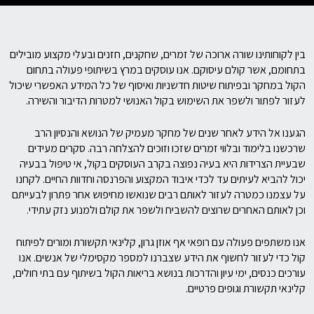
בין לקוחותינו שורה ארוכה של זמרים, שחקנים, חזנים ובעלי מקצוע מובילים
בתחומם, אשר קולם עיסוקם. אנו עוסקים במרץ בשיתופי פעולה בתחום
הקול במחקר ובפיתוח שיטות חדשניות ואיסוף של כל המידע האפשרי שיכול
לעזור לפתור ולשפר את השימוש בקול האנושי למטרות הדיבור והשירה.
הגענו אל הידע לאחר שנים של מחקר מעמיק של הנושא והנסיון הרב
שרכשנו בלימוד ובלווי זמרים שזכו וזוכים להצלחה רבה. סקרים מעידים
שבעיית הצרידות היא בעיה נפוצה בקרב העוסקים בקול, אי טיפול בבעיה
יכול להביא לעיתים עד לכדי איבוד המקצוע והפרנסה וחדוות החיים. לקחנו
על עצמנו כמטרה לעזור לאותם רבים שנואשו מחיפוש אחר פתרון לבעייתם
וכן לאותם האחרים שרוצים להשביח ולשפר את קולם ולמנוע נזק עתידי.
אנו משתפים פעולה עם רופאי אף אוזן גרון, קלינאי תקשורת ומורים לפיתוח
קול כדי לעזור לחשוף את הידע שצברנו למספר מקסימלי של אנשים. אנו
עורכים כנסים, ימי עיון והדרכות בנושא בריאות הקול בשיתוף עם בתי חולים,
קלינאי תקשורת וגופים פרטיים.