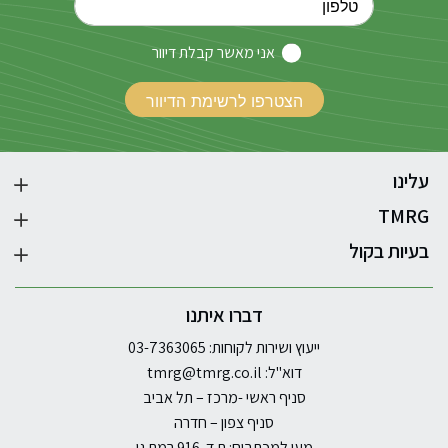
אני מאשר קבלת דיוור
עלינו
TMRG
בעיות בקול
דברו איתנו
ייעוץ ושירות לקוחות: 03-7363065
דוא"ל:
tmrg@tmrg.co.il
סניף ראשי -מרכז – תל אביב
סניף צפון – חדרה
מען למכתבים: ת.ד. 916 רמת גן