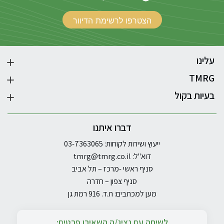
עלינו
TMRG
בעיות בקול
דברו איתנו
ייעוץ ושירות לקוחות: 03-7363065
דוא"ל:
tmrg@tmrg.co.il
סניף ראשי -מרכז – תל אביב
סניף צפון – חדרה
מען למכתבים: ת.ד. 916 רמת גן
לשיחה עם נציג/ה השאירו פרטים: