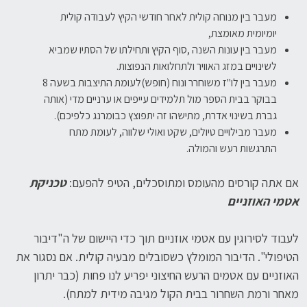
מעבר בין מנוחה קולית לאחר חודשי הקיץ לעבודה קולית
יומיומית מאומצת,
מעבר בין עונות השנה ,סוף הקיץ ותחילתו של הסתיו שמביא
לשינויים במזג האוויר ולתחלואות הנפוצות.
מעבר בין לו"ז משוחרר ונוח (חופש)לעומת התיצבות בשעה 8
בבוקר בבית הספר מול תלמידים עייפים או ערניים מדי (אותה
גברת בשינוי אדרת, מתישהו זה יתפוצץ כבומרנג כלפיכם).
מעבר מבילויים טיולים, שקט ואולי שלווה, לעומת מתח
התרגשות רעש והמולה.
אם אתה קורסים מהעומס ומתוסכלים, הטיפ להפעם:
טכניקת
אטמי האוזניים
לעבוד לסירוגין עם אטמי אוזניים תוך כדי היישום של ה"דיבור
הטיפולי". הדיבור המומלץ כשסובלים מבעיה קולית. אם נסגור את
האוזניים עם אטמים הרעש החיצוני יפריע לנו פחות (כבר יתרון
מאחר ורמת השחרור בבית הקול מגיבה מידית למתח).