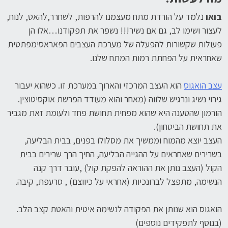
בואו
נלמד על הורדת מתח מעצמנו להרפות, לשחרר,להאט, לנוח,
לעצור ושימו לב, גם אם נשיר!!! נשפר את תפקודנו…אלו הן
פעולות שקשורות להפעלה של מערכת העצבים הפאראסימפתטית
שאחראית על הפחתת רמות המתח שלנו.
עצב הואגוס
הוא העצב המרכזי והארוך במערכת זו. כשהוא יעבור
גירוי נשיג ונרגיש שלווה (מאחר והוא מעודד הפרשת אוקסיטוצין.
הורמון שהטענה היא שהוא מפחית תחושת פחד ולעומת זאת מגביר
את תחושת הביטחון).
העצב יוצא מהמוח וממשיך את מסלולו בפנים, בבית הבליעה,
בשרירים שאחראים על ההגייה הבליעה, החיך הרך שרירים בבית
הקול (העצב נותן את ההוראה להפקת קול) ,עובר דרך קנה
הנשימה, מתפצל לברונכיות (אחראי על כיווצם) , סרעפת, קיבה.
הואגוס הוא שנותן את הפקודה לנשימה איטית והאטת קצב הלב.
(בנוסף לתפקידים נוספים)