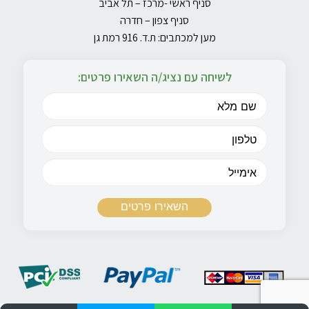
סניף ראשי -מרכז – תל אביב
סניף צפון – חדרה
מען למכתבים: ת.ד. 916 רמת גן
לשיחה עם נציג/ה השאירו פרטים: