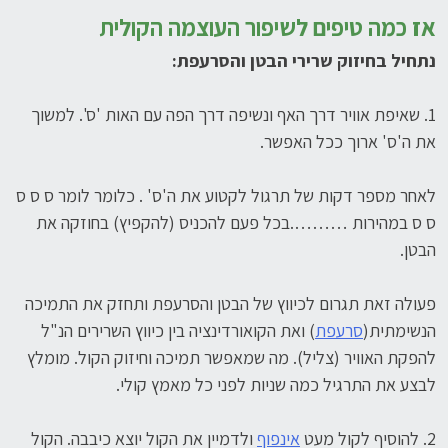
אז כמה טיפים לשיפור העוצמה הקולית
נתחיל בחיזוק שרירי הבטן והסרעפת:
1. שאיפת אוויר דרך האף ונשיפה דרך הפה עם האות 'ס'. למשוך
את ה'ס' ארוך ככל האפשר.
לאחר מספר דקות של תרגול לקטוע את ה'ס' . כלומר לומר ס ס ס
ס ס במהירות ……….בכל פעם להכניס (להקפיץ) בחוזקה את
הבטן.
פעולה זאת תגרום לכיווץ של הבטן והסרעפת ותחזק את התמיכה
הנשימתית(
סרעפת
) ואת הקואורדינציה בין כיווץ השרירים הנ"ל
להפקת האוויר (צליל). מה שמאפשר תמיכה וחיזוק הקול. מומלץ
לבצע את התרגיל כמה שניות לפני כל מאמץ קולי.
2. להוסיף לקול מעט
אינפוף
ולדמיין את הקול יוצא כיבבה. הקול