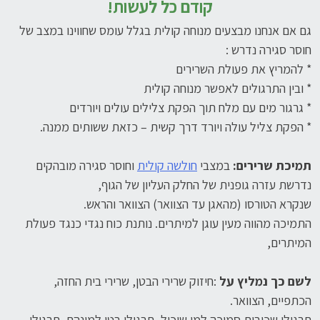
קודם כל לעשות!
גם אם אנחנו מבצעים מנוחה קולית בגלל עומס שחווינו במצב של
חוסר סגירה נדרש :
* להמריץ את פעולת השרירים
* ובין התרגולים לאפשר מנוחה קולית
* גרגור מים עם מלח תוך הפקת צלילים עולים ויורדים
* הפקת צליל עולה ויורד דרך קשית – כזאת ששותים ממנה.
תמיכת שרירים:
במצבי
חולשה קולית
וחוסר סגירה מובהקים
נדרשת עזרה גופנית של החלק העליון של הגוף,
שנקרא הטורסו (מהאגן עד הצוואר) הצוואר והראש.
התמיכה מהווה מעין עוגן למיתרים. נותנת כוח נגדי כנגד פעולת
המיתרים,
לשם כך נמליץ על
:חיזוק שרירי הבטן, שרירי בית החזה,
הכתפיים, הצוואר.
תרגילי שכיבות סמיכה למי שיכול, תרגילי בטן למינהם, תרגילי