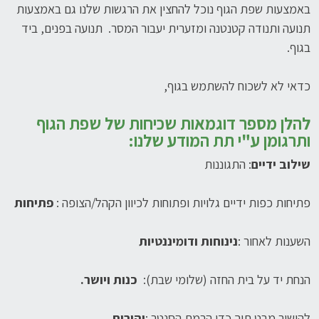
באמצעות שפת הגוף נוכל להחצין את הרגשות שלנו גם באמצעות
תנועה ותנודה קטנטנה ומזערית יעבור המסר. תנועה בפנים, ביד
בגוף.
כדאי לא לשכוח להשתמש בגוף,
להלן מספר דוגמאות שכיחות של שפת הגוף
ותרגומן ע"י תת המודע שלנו:
שילוב ידיים
: התגוננות
פתיחות כפות ידיים גלויות ופתוחות לכיוון הקהל/הצופה :
פתיחות
השענות לאחור :
נינוחות ודומיננטיות
הנחת יד על בית החזה (שלומי שבת):
כנות ויושר.
להישיר מבט תוך כדי הרמת הסנטר :
יהירות