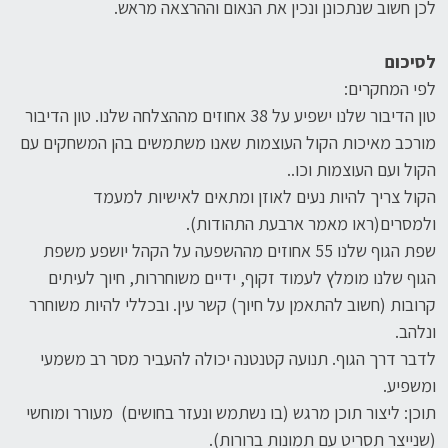
לכן חשוב שנתכונן ונכין את הנאום וההרצאה מראש.
לסיכום
לפי המחקרים:
טון הדיבור שלנו ישפיע על 38 אחוזים מההצלחה שלנו. טון הדיבור
מורכב מאיכות הקול העוצמות שאנו משתמשים בהן המשחקים עם
הקול ועם העוצמות וכו..
הקול צריך להיות נעים לאוזן ומתאים לאישיות למעמד
ולמסרים(ראו מאמר ארבעת התהודות).
שפת הגוף שלנו 55 אחוזים מההשפעה על הקהל יושפע משפת
הגוף שלנו מומלץ לעמוד זקוף, ידיים משוחררות, חיוך לעיתים
קרובות (חשוב להתאמן על חיוך) קשר עין. ובכללי להיות משוחרר
ונלהב.
לדבר דרך הגוף. תנועה קטנטנה יכולה להעביר מסר רב משמעי
ומשפיע.
תוכן: ליצור תוכן מרגש (בו נשתמש ונעזר בחושים) מעורר ומוחשי
(שנייצר תסריט עם תמונות ברורות).