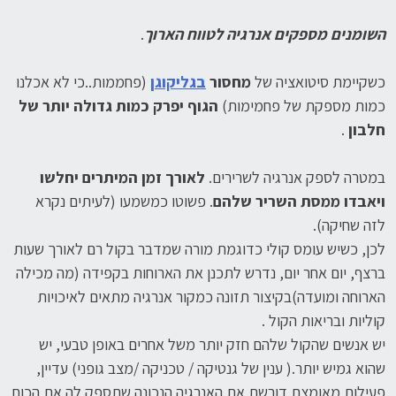
השומנים מספקים אנרגיה לטווח הארוך
.
כשקיימת סיטואציה של
מחסור
בגליקוגן
(פחממות..כי לא אכלנו
כמות מספקת של פחמימות)
הגוף יפרק כמות גדולה יותר של
חלבון
.
במטרה לספק אנרגיה לשרירים.
לאורך זמן המיתרים יחלשו
ויאבדו ממסת השריר שלהם
. פשוטו כמשמעו (לעיתים נקרא
לזה שחיקה).
לכן, כשיש עומס קולי כדוגמת מורה שמדבר בקול רם לאורך שעות
ברצף, יום אחר יום, נדרש לתכנן את הארוחות בקפידה (מה מכילה
הארוחה ומועדה)בקיצור תזונה כמקור אנרגיה מתאים לאיכויות
קוליות ובריאות הקול .
יש אנשים שהקול שלהם חזק יותר משל אחרים באופן טבעי, יש
שהוא גמיש יותר.( ענין של גנטיקה / טכניקה /מצב גופני) עדיין,
פעילות מאומצת דורשת את האנרגיה הנכונה שתספק לה את הכוח