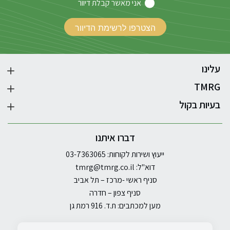
אני מאשר קבלת דיוור
עלינו
TMRG
בעיות בקול
דברו איתנו
ייעוץ ושירות לקוחות: 03-7363065
דוא"ל:
tmrg@tmrg.co.il
סניף ראשי -מרכז – תל אביב
סניף צפון – חדרה
מען למכתבים: ת.ד. 916 רמת גן