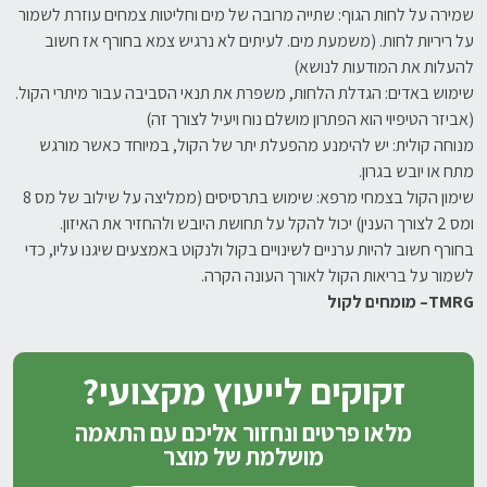
שמירה על לחות הגוף: שתייה מרובה של מים וחליטות צמחים עוזרת לשמור
על ריריות לחות. (משמעת מים. לעיתים לא נרגיש צמא בחורף אז חשוב
להעלות את המודעות לנושא)
שימוש באדים: הגדלת הלחות, משפרת את תנאי הסביבה עבור מיתרי הקול.
(אביזר הטיפיוי הוא הפתרון מושלם נוח ויעיל לצורך זה)
מנוחה קולית: יש להימנע מהפעלת יתר של הקול, במיוחד כאשר מורגש
מתח או יובש בגרון.
שימון הקול בצמחי מרפא: שימוש בתרסיסים (ממליצה על שילוב של מס 8
ומס 2 לצורך הענין) יכול להקל על תחושת היובש ולהחזיר את האיזון.
בחורף חשוב להיות ערניים לשינויים בקול ולנקוט באמצעים שיגנו עליו, כדי
לשמור על בריאות הקול לאורך העונה הקרה.
TMRG
– מומחים לקול
זקוקים לייעוץ מקצועי?
מלאו פרטים ונחזור אליכם עם התאמה
מושלמת של מוצר