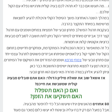
ו…מה תעשו אם כבר לא תהיה לכם בעיה קולית ותרגישו נפלא עם הקול
שלכם…
במהלך השנה האחרונה משך הטיפול הקולי והיכולת להגיע לתוצאות
מרשימות במיוחד התקצר בהרבה.
בעקבות תרגול המשלב פתרון טבעי של תמציות צמחים ושמנים עם תרגול
קצר דרך אביזרים מיוחדים למיתרי הקול ניתן לתת תשובה לסובלים מבעיות
כרוניות אקוטיות קלות או חמורות .
כל זה מתאפשר בזכות הטכנולוגיה המתקדמת, ומחקרים חדישים בתחום
הקול של חוקרי קול בינלאומיים שפיתחו אביזרים פשוטים לתרגול עצמי יחד
עם פתרון טבעי של
צמחי מרפא
ושמנים המזרזים את השיקום של המיתרים.
בזכות רצון עז למצוא פתרונות ישימים התשובות כבר כאן.
וניתן להגיע אליהן בצורה מהירה מאי פעם הוא תרוןן טבעי.
אז אשאל שוב את שאלת מיליון הדולר:
האם אתם סובלים מבעיה
קולית שמשבשת את חייכם?
ואם כן האם תטפלו?
האם תשקיעו את הזמן?
80 אחוזים
מהאנשים יגידו שיעשו הכל כדי להיפטר מהבעיה.
אבל בפועל הם רק ידברו עליה ובשטח לא יעשו כלום (מוכר גם מעוד