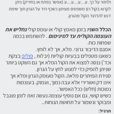
ולחזור על כך. ע…ע…ע…ע (אפשר בפתח או בחיריק) ניתן
לקרוא בקול רם משפטים מעיתון כשכף היד על הגרון תוך שימת
דגש להדהוד הקול מהגרון.
הכלל השני
:
בזמן מאמץ קולי או עומס קולי
נחליש את
העוצמה הקולית עד למינימום
. להשתמש בכמה
שפחות כוח.
אמנם הדיבור גרוני. מלא, אך לא לוחץ.
כשאנו מטפלים בבעיות קוליות (יבלות ,
פוליפ
בצקת
וכד') ננסה למצוא את הקול המלא אך גם השקט ביותר
שניתן להפיק כדי למנוע לחץ על הגרון.
סגירת המיתרים מלאה. הקול מעומק הגרון ומלא אך
אינו דק ואוורירי אלא עבה נמוך, ועמוק. בעוצמות
נמוכות (חלש) ככל האפשר.
כשיש קושי, גם אם נוסיף עוצמה נעשה זאת לזמן מוגבל
ומבוקר ונשמור על תחושת הנוחות..
תרגיל: