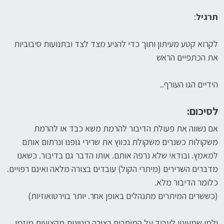
תרגיל
:
לקרוא קטע מעיתון ותוך כדי להניע מצד לצד ובתנועות סיבוביות
את הכתפיים הראש
הידיים הגו העורף..
לסיכום:
אם נשווה את פעולת הדיבור להרמת משא כבד או להרמת
משקולות כשנרים משקולת נכווץ את שרירי גופנו ונרתום אותם
למאמץ. ובודאי שלא נרפה אותם. אותו הדבר גם בדיבור. כשאנו
מדברים השרירים (מיתרי הקול) עובדים בצורה מלאה ואינם רפויים.
כלומר הדיבור מלא.
(כששרים המיתרים מתנהלים באופן אחר. יותר בוירטואוזיות)
ולמי שמעונין לעבוד על המיתרים בצורה רוטינית מקצועית מוזמן