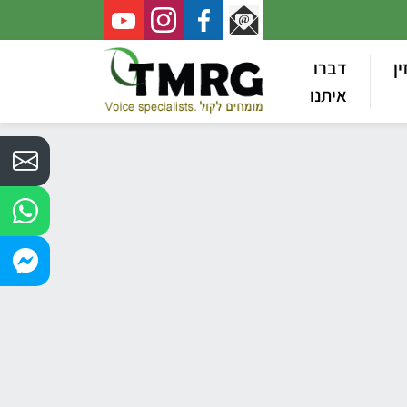
ין
דברו
איתנו