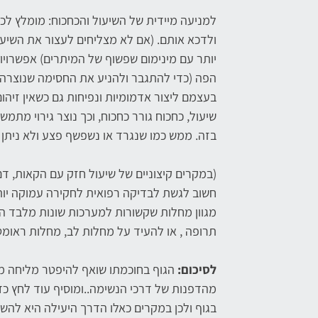
למניעה מיידית של השיעול והכחכוח: מומלץ ל
ולדכא אותם. (אם לא מצליחים לעצור את השיעו
יותר עם מינימום שפשוף של המיתרים) אפשרויות
הפה (כדי להתגבר ולהניע את החסימה שנוצרה 
בעצמם ליצור אדמומיות ונפיחות גם כשאין זיהום
שיעול, כחכוח גורר כחכוח, וכך נוצר גירוי מ
בזה. ממש כמו שנגרד או נשפשף פצע ולא ניתן 
(במקרים קיצוניים של שיעול חזק עם הקאות, דם
חשוב לגשת לבדיקה רפואית לחקירה עמוקה יות
מגוון מחלות שקשורות למערכות שונות מלבד הנ
תרופה , או להעיד על מחלות לב, מחלות ראומטו
לסיכום:
הגוף בחוכמתו שואף להיפטר מליחה מז
מהדפנות של דרכי הנשימה..ומוסיף עוד לחץ כד
בגוף ולכן במקרים כאלו הדרך היעילה היא לה