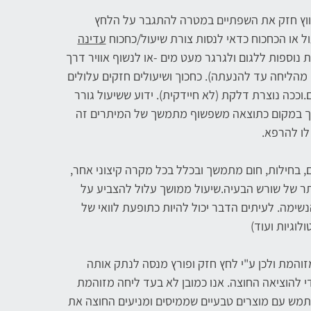
כווץ חזק את השפתיים במטרה להתגבר על הלחץ
ל או הכחכוח כדאי לנסות צורת שיעול/כחכוח
עדינה
 נוספות ללגום ולגרגר מעט מים -או לנשוף אוויר דרך
מהליחה עד להנעתה). כחכוך ושיעולים חזקים עלולים
.וככה נוצרת דלקת (לא חיידקית). ידוע ששיעול גורר
תמשך במקום כתוצאה משפשוף מתמשך של המיתרים זה
לו להרפא.
, בחילות, חום מתמשך ובכלל בכל מקרה קיצוני אחר,
ר של שורש הבעיה.שיעול ממושך עלול להצביע על
שימה. לעיתים הדבר יכול להיות כתופעת לוואי של
לוגיות ועוד)
והמת ולכן ע"י לחץ חזק ופורץ מנסה לנתק אותה
י להוציאה החוצה. אנו כמובן לא בעד ליחה מזוהמת
שתמש עם מוצרים טבעיים שממיסים ומניעים החוצה את