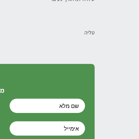
טליה
מל