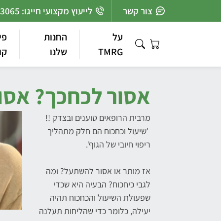
Ski
צור קשר
לייעוץ מקצועי חייגו: 03-7363065
t
conten
על
החנות
פי
TMRG
שלנו
קו
אסור לכחכך? אסו
מרבית הרופאים טוענים ובצדק !!
'שיעול וכחכוח הם חלק מתהליך
ריפוי חיובי של הגוף'.
אז מותר או אסור להשתעל? ומה
לגבי כיחכוח? הבעיה היא שכדי
שפעולת השיעול והכחכוח תהיה
יעילה, כלומר כדי שהליחות תעלנה