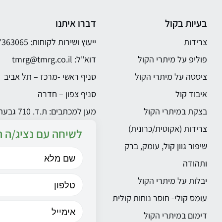
בעיות בקול
דברו איתנו
צרידות
ייעוץ ושירות לקוחות: 03-7363065
פוליפ על מיתרי הקול
דוא"ל:
tmrg@tmrg.co.il
ציסטה על מיתרי הקול
סניף ראשי -מרכז – תל אביב
איבוד קול
סניף צפון – חדרה
בצקת במיתרי הקול
מען למכתבים: ת.ד. 710 גבעתייים 5340813
צרידות (אקוטית/כרונית)
לשיחה עם נציג/ה ה
שיפור גוון קול, עומק, ברק
ותהודה
יבלות על מיתרי הקול
עומס קולי- חוסר נוחות קולית
דימום במיתרי הקול