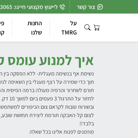
Ski
צור קשר
לייעוץ מקצועי חייגו: 03-7363065
t
conten
על
החנות
פי
TMRG
שלנו
קו
איך למנוע עומס ק
נשימת אף בנשימה מעגלית- ללא הפסקה בין ה
תוך כדי שמירה על רצף מעגלי בין השאיפה לנש
תורם לשחרור והרפיה מעולה ברמה הפיסית וה
לחזור על התרגול 3 פעמים ביום למשך 10 דק. במהלך תקופת עומס.
ובשורות טובות לקראם צום הכיפורים למשתמשי
לצום קל-האבקה תורמת ליצירת תחושת שובע, ו
בלבד!!
מוזמנים לפנות אלינו בכל שאלה