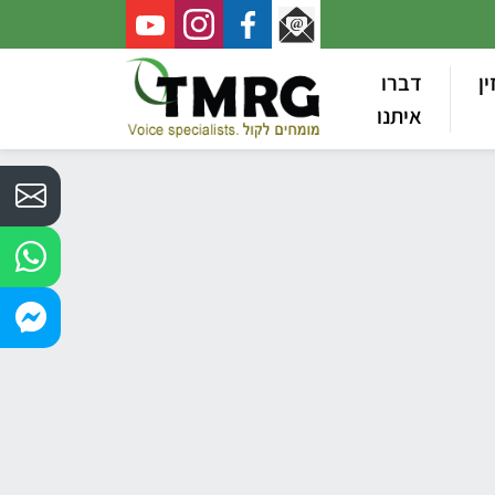
ין
דברו
איתנו