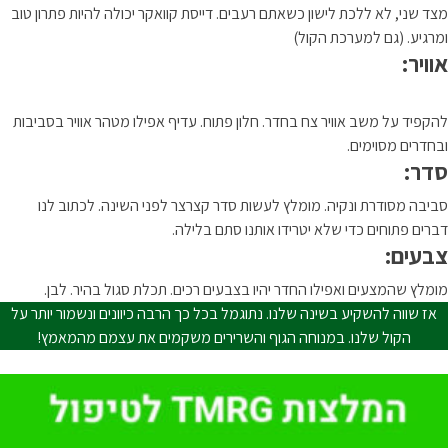
מצד שני, לא ללכת לישון כשאתם רעבים. דייסת קוואקר יכולה להיות פתרון טוב
ומרגיע. (גם למערכת הקול)
אוויר:
להקפיד על משב אוויר צח בחדר. חלון פתוח. עדיף אפילו מטהר אוויר בסביבות
ובחדרים מסוימים.
סדר:
סביבה מסודרת ונקיה. מומלץ לעשות סדר קצרצר לפני השינה. לכתוב לנו
דברים פתוחים כדי שלא יטרידו אותנו סתם בלילה.
צבעים:
מומלץ שהמצעים ואפילו החדר יהיו בצבעים רכים. תכלת סגול בהיר. לבן.
אז שווה להשקיע בשינה שלנו. נתוגמל בכל כך הרבה כיוונים ונשמור יותר על
הקול שלנו. במנוחה הגוף והשרירים משקמים את עצמם מהמאמץ!