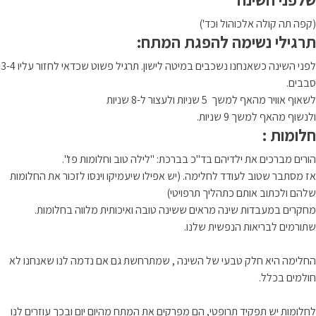
(קפה תה קולה אלכוהול וכד')
תרגילי נשימה להפגת המתח:
לפני השינה כשאנחנו נשכבים במיטה לישון. תרגיל פשוט שכדאי לחזור עליו 3-4
סבבים.
לשאוף אוויר מהאף למשך 5 שניות ולעצור ל-8 שניות
ולנשוף מהאף למשך 9 שניות.
חלומות :
הורים מברכים את ילדיהם בד"כ בברכת: "לילה טוב וחלומות פז".
אז מסתבר שטוב לעודד לחלימה. (יש אפילו שיעמיקו וינסו לזכור את החלומות
שלהם ולכתוב אותם כתהליך תרפויטי)
מחקרים במעבדות שינה מראים ששינה טובה ואיכותית מלווה בחלומות.
שתורמים לבריאות הנפשית שלנו.
החלימה היא חלק טבעי של השינה , שמתרחשת גם אם נדמה לנו שאנחנו לא
חולמים בכלל.
לחלומות יש תפקיד תרופטי, הם מפרקים את המתח מהיום יום ובכך עוזרים לנו