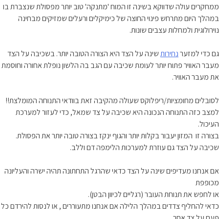
ממחקרים עולה שדווקא בשינה זו המוח 'מתנקה' טוב יותר מפסולת שנצברת בו
במהלך היום מתרחש פינוי החוצה של כימיקלים ורעלים שמזיקים מבחינה
נוירולוגית ולמחלות עצבים שונות.
גם כדי למזער
נחירות
שינה על הצד היא הצורה הטובה יותר. בשכיבה על הצד
מעבר האוויר פתוח יותר לעומת שכיבה עם הגב בה הלשון נופלת אחורה וחוסמת
את מעבר האוויר.
לסובלים מחומציות/ריפלוקס שעולה מהקיבה זאת בוודאי התנוחה המומלצת!!
למצב כזה התנוחה הנכונה היא שכיבה על צד שמאל, כדי לעזור למערכת
העיכול.
בצורה זו המזון יעבור בקלות יותר והגוף ינקז בצורה טובה יותר את הפסולת.
שכיבה על הצד גם עוזרת למערכות הלימפה דם וללב.
אם אנחנו מעדיפים שינה על הצד כדאי שהרגל התחתונה תהיה ישרה והעליונה
מכופפת
או לחפש את תנוחת העובר (רגליים לכיוון הבטן).
כדאי להחליף צדדים במהלך הלילה אם אנחנו מתעוררים , או לנסות להירדם כל
פעם על צד אחר.