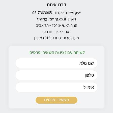
דברו איתנו
ייעוץ ושירות לקוחות: 03-7363065
דוא"ל:
tmrg@tmrg.co.il
סניף ראשי -מרכז – תל אביב
סניף צפון – חדרה
מען למכתבים: ת.ד. 916 רמת גן
לשיחה עם נציג/ה השאירו פרטים: