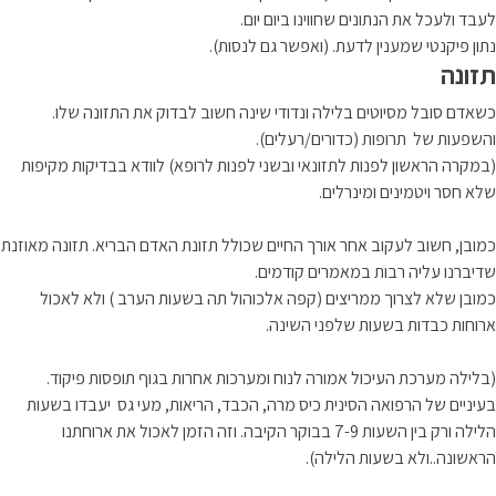
לעבד ולעכל את הנתונים שחווינו ביום יום.
נתון פיקנטי שמענין לדעת. (ואפשר גם לנסות).
תזונה
כשאדם סובל מסיוטים בלילה ונדודי שינה חשוב לבדוק את התזונה שלו.
והשפעות של תרופות (כדורים/רעלים).
(במקרה הראשון לפנות לתזונאי ובשני לפנות לרופא) לוודא בבדיקות מקיפות
שלא חסר ויטמינים ומינרלים.
כמובן, חשוב לעקוב אחר אורך החיים שכולל תזונת האדם הבריא. תזונה מאוזנת
שדיברנו עליה רבות במאמרים קודמים.
כמובן שלא לצרוך ממריצים (קפה אלכוהול תה בשעות הערב ) ולא לאכול
ארוחות כבדות בשעות שלפני השינה.
(בלילה מערכת העיכול אמורה לנוח ומערכות אחרות בגוף תופסות פיקוד.
בעיניים של הרפואה הסינית כיס מרה, הכבד, הריאות, מעי גס יעבדו בשעות
הלילה ורק בין השעות 7-9 בבוקר הקיבה. וזה הזמן לאכול את ארוחתנו
הראשונה..ולא בשעות הלילה).