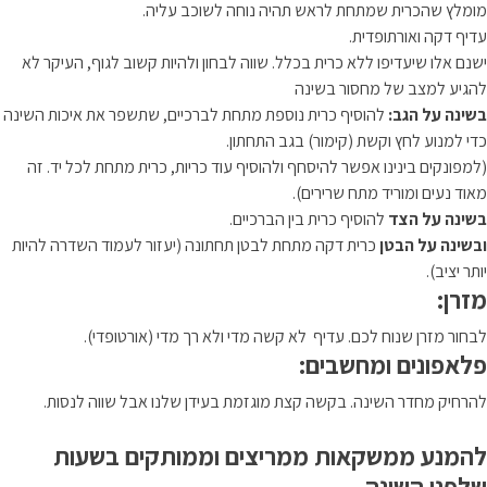
מומלץ שהכרית שמתחת לראש תהיה נוחה לשוכב עליה.
עדיף דקה ואורתופדית.
ישנם אלו שיעדיפו ללא כרית בכלל. שווה לבחון ולהיות קשוב לגוף, העיקר לא
להגיע למצב של מחסור בשינה
בשינה על הגב:
להוסיף כרית נוספת מתחת לברכיים, שתשפר את איכות השינה
כדי למנוע לחץ וקשת (קימור) בגב התחתון.
(למפונקים בינינו אפשר להיסחף ולהוסיף עוד כריות, כרית מתחת לכל יד. זה
מאוד נעים ומוריד מתח שרירים).
בשינה על הצד
להוסיף כרית בין הברכיים.
ובשינה על הבטן
כרית דקה מתחת לבטן תחתונה (יעזור לעמוד השדרה להיות
יותר יציב).
מזרן:
לבחור מזרן שנוח לכם. עדיף לא קשה מדי ולא רך מדי (אורטופדי).
פלאפונים ומחשבים:
להרחיק מחדר השינה. בקשה קצת מוגזמת בעידן שלנו אבל שווה לנסות.
להמנע ממשקאות ממריצים וממותקים בשעות
שלפני השינה