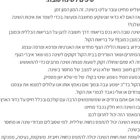
שליש מחיינו עובר עלינו בשינה..זה המון המון זמן.
אז האם לא כדאי שנשקיע מחשבה ומעשה בכדי לשפר את איכות השינה
שלנו?!
שינה טובה היא נכס בריאותי. דרך חשובה להגן על הבריאות הכללית וכמובן
כמובן כמובן!!! על בריאות הקול.
כידוע בשעות הלילה הגוף מחדש את האנרגיות ומרפא ומרפה עצמו.
המיתרים ושאר השרירים בבית הקול זקוקים לשינה כמו שאר איברי הגוף.
זה לא סתם שחולה זקוק לשעות מנוחה ושינה מרובים כדי להתאושש.
לכןן חשוב מאווד שלא נגיע למצב של מחסור בשינה.
כמעט תמיד נשמע שינוי בקולו של מי שלא ישן מספיק.
הקול בד"כ ישמע עבה ונמוך ואם נאמץ אותו אנו עלולים למצוא את עצמנו
צרודים או אולי נאבד לגמרי את הקול.
אז אם אתם צרודים או שמשתמשים הרבה עם קולכם ובכלל חיים על כדור הארץ
בו השינה היא חלק נכבד מחיינו
המאמר הזה יכול לתרום לכם:
נושא השינה יכול להתפס כחוויה שלילית. למי שסובלים מנדודי שינה או מחוסר
בשינה.
לעומת זאת חווית השינה יכולה להתפס כחוויה חיובית. משקמת, נעימה, מפנקת