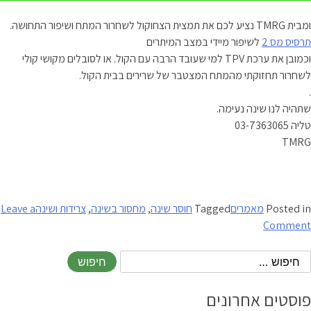
ומבית TMRG נציע לכם את תמצית הצחוקול לשחרור המתח ושיפור התחושה.
תרסיס מס 2
לשיפור מיידי במצב המיתרים
וכמובן את ערכת TPV למי שעובד הרבה עם הקול. או לסובלים מקושי קולי
לשחרור תחזוקתי מהמתח המצטבר של שרירים בבית הקול.
.
שתהיה לנו שינה נעימה.
טליה 03-7363065
TMRG
Posted in
מאמרים
Tagged
חוסר שינה
,
מחסור בשינה
,
צרידות ושינה
Leave a
on
Comment
מחסור
בשינה
והקשר
הישיר
פוסטים אחרונים
לצרידות