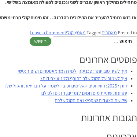
מתחילים מהילוך ראשון עוברים לשני ונכנסים לפעולה מאומצת בשלישי.
אז בואו נתחיל להעביר את ההילוכים בהדרגה. . זהו חימום קולי תרתי מש
on
Posted in
מאמרים
Tagged
מאמץ קולי
Leave a Comment
הקול
שלנו
זקוק
פוסטים אחרונים
ל
"מומנטום"
איך לשיר טוב יותר: טכניקה, למידה מהמאסטרים ושיפור אישי
איך לשמור על הקול שלך בחורף ולמנוע צרידות?
חורף 2025: הווירוסים האלימים וכיצד לשמור על הבריאות והקול שלך
יתרונות שתיית מים חמים לזמרים, חזנים ולכולם
שלושת הצעדים שיקפיצו את הקול שלכם
תגובות אחרונות
ארכיונים