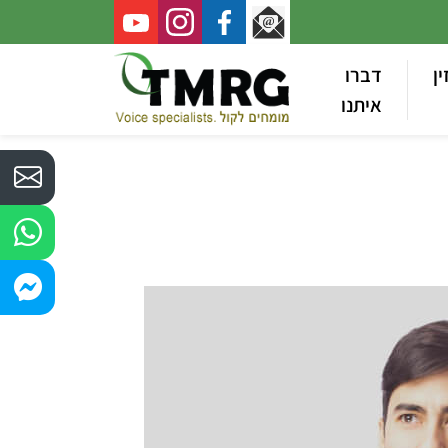
ין
דברו
איתנו