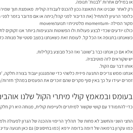
או במילים אחרות 'לבנות' תנופה.
רק לאחר שבנינו את התאוצה נכון להכנס לעבודה קולית מאומצת תוך שמירה 
כלומר הרעיון להתחיל (את הדיבור לפני קהל/כיתה או אם מדובר בזמר לפנ
מקור המילה -momentum מלטינית= תנועהmovere
כולנו יודעים שכדי לבצע פעולות ולו הפשוטות והנעימות ביותר אנו זקוקים לת
כשאנחנו בתנופה אז הכל קל. לעומת זאת כשאנחנו במצב סטטי של מנוחה כל 
אלא אם כן אנחנו כבר ב'שוונג' ואז הכל מבוצע בקלילות.
יש שקוראים לזה מוטיבציה.
אותו דבר עם הקול.
אנחנו ממש צריכים התנעה פיזית כלשהי כדי שהמנגנון יעבוד בצורה חלקה, '
זמרים יעידו על כך באין סוף מקרים שהם זוכרים את הפעמים במהלך חזרות/הו
בעומס ובמאמץ קולי מיתרי הקול שלנו אוהבים 
כדי להתמודד עם קושי שקשור למיתרים ולעייפות קולית, מנוחה היא רק חלק 
החצי השני והחשוב לא פחות של תהליך הריפוי וההכנה של הגרון לפעולה ולמא
כמו עקרון ברפואה של דומה בדומה ירפא (כמו בחיסונים) גם כאן תנועה עדינה