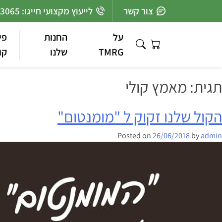
Ski
צור קשר
לייעוץ מקצועי חייגו: 03-7363065
t
conten
על
החנות
פי
TMRG
שלנו
קו
תגית:
מאמץ קולי
הקול שלנו זקוק ל "מומנטום"
Posted on
26/06/2018
by
admin