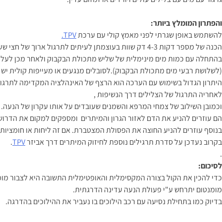
והפתרון המומלץ ביותר:
להשתמש באופן שגרתי לפני מאמץ קולי עם ערכת
TPV.
הכנה של מספר דקות 4-3 דק שוות בעוצמתן לעיתים לתרגול ארוך של חצי שעה ללא הערכה.
בהתחלה עם כמות מים מינימלית של שליש מתכולת הבקבוק ולאחר מכן לעלות
(לשלושת רבעי מים מתכולת הבקבוק).לסובלים מנגעים או מעייפות קולית י
היתרון הגדול בשימוש עם הערכה הוא הרצף של האינהלציה המקדימה לתרג
לאחריה התרגול של הצלילים דרך הנשיפות ,
וכמובן השילוב של צמחי המרפא והשמנים שעובדים על אותו עקרון של הנעה.
הם עוזרים להניע את הדם לאזור הגרון והמיתרים ומספקים למקום את הדרוש 
בנוסף עוזרים להניע החוצה את הפסולת המצטברת. אם זה ליחות או חומציות
בקרוב נעדכן על סדרת תרגילים נוספת לחיזוק המיתרים דרך אביזר
TPV
.
.
לסיכום:
כדי להכין את הקול בצורה המקסימלית והאופטימלית התשובה היא לצבור מומ
מומנטום יתרחש ע"י פעולת הנעה עדינה הדרגתית.
בדיוק כמו בתחילת נסיעה עם רכב הילוכים בו נעביר את ההילוכים בהדרגה.