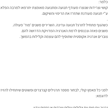
כלמר:
קושי וצרידות שנוצרו מעודף תנועה ומתנועה מאומצת יתרפאו למרבה הפלא ב
ע"י תנועה מעודנת שתזרז את הריפוי והשיקום.
.
כשהגוף מתחיל לתרגל תנועה עדינה. השרירים משנים 'מוד' פעולה.
משנים פאזה ונכנסים לרמת האנרגיה המדויקת הדרושה להם.
צוברים אנרגיה אקוסטית שתוסיף להם עוצמה וקלילות בהמשך.
לפני כל מאמץ קולי, לבחור מספר תרגילים קצרצרים ופשוטים שיתחילו להזיז 
לדוגמא:
גרגור עם מים עם צלילים עולים ויורדים או זמזום עדין.